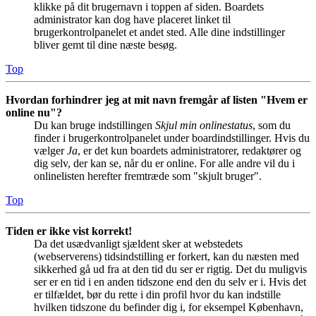
klikke på dit brugernavn i toppen af siden. Boardets
administrator kan dog have placeret linket til
brugerkontrolpanelet et andet sted. Alle dine indstillinger
bliver gemt til dine næste besøg.
Top
Hvordan forhindrer jeg at mit navn fremgår af listen "Hvem er
online nu"?
Du kan bruge indstillingen
Skjul min onlinestatus
, som du
finder i brugerkontrolpanelet under boardindstillinger. Hvis du
vælger
Ja
, er det kun boardets administratorer, redaktører og
dig selv, der kan se, når du er online. For alle andre vil du i
onlinelisten herefter fremtræde som "skjult bruger".
Top
Tiden er ikke vist korrekt!
Da det usædvanligt sjældent sker at webstedets
(webserverens) tidsindstilling er forkert, kan du næsten med
sikkerhed gå ud fra at den tid du ser er rigtig. Det du muligvis
ser er en tid i en anden tidszone end den du selv er i. Hvis det
er tilfældet, bør du rette i din profil hvor du kan indstille
hvilken tidszone du befinder dig i, for eksempel København,