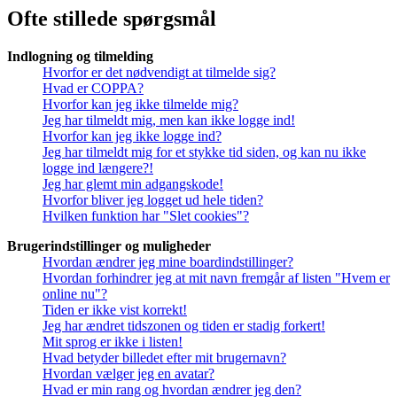
Ofte stillede spørgsmål
Indlogning og tilmelding
Hvorfor er det nødvendigt at tilmelde sig?
Hvad er COPPA?
Hvorfor kan jeg ikke tilmelde mig?
Jeg har tilmeldt mig, men kan ikke logge ind!
Hvorfor kan jeg ikke logge ind?
Jeg har tilmeldt mig for et stykke tid siden, og kan nu ikke
logge ind længere?!
Jeg har glemt min adgangskode!
Hvorfor bliver jeg logget ud hele tiden?
Hvilken funktion har "Slet cookies"?
Brugerindstillinger og muligheder
Hvordan ændrer jeg mine boardindstillinger?
Hvordan forhindrer jeg at mit navn fremgår af listen "Hvem er
online nu"?
Tiden er ikke vist korrekt!
Jeg har ændret tidszonen og tiden er stadig forkert!
Mit sprog er ikke i listen!
Hvad betyder billedet efter mit brugernavn?
Hvordan vælger jeg en avatar?
Hvad er min rang og hvordan ændrer jeg den?