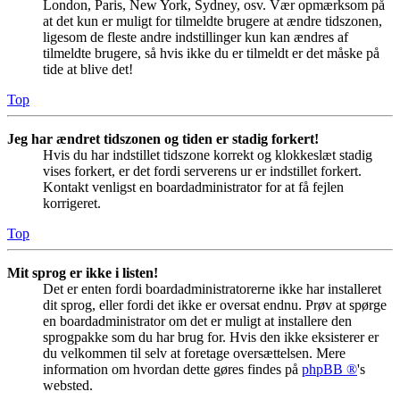
London, Paris, New York, Sydney, osv. Vær opmærksom på
at det kun er muligt for tilmeldte brugere at ændre tidszonen,
ligesom de fleste andre indstillinger kun kan ændres af
tilmeldte brugere, så hvis ikke du er tilmeldt er det måske på
tide at blive det!
Top
Jeg har ændret tidszonen og tiden er stadig forkert!
Hvis du har indstillet tidszone korrekt og klokkeslæt stadig
vises forkert, er det fordi serverens ur er indstillet forkert.
Kontakt venligst en boardadministrator for at få fejlen
korrigeret.
Top
Mit sprog er ikke i listen!
Det er enten fordi boardadministratorerne ikke har installeret
dit sprog, eller fordi det ikke er oversat endnu. Prøv at spørge
en boardadministrator om det er muligt at installere den
sprogpakke som du har brug for. Hvis den ikke eksisterer er
du velkommen til selv at foretage oversættelsen. Mere
information om hvordan dette gøres findes på
phpBB ®
's
websted.