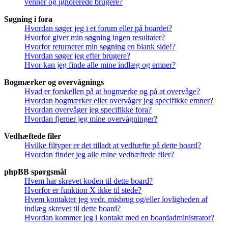
venner og ignorerede brugere?
Søgning i fora
Hvordan søger jeg i et forum eller på boardet?
Hvorfor giver min søgning ingen resultater?
Hvorfor returnerer min søgning en blank side!?
Hvordan søger jeg efter brugere?
Hvor kan jeg finde alle mine indlæg og emner?
Bogmærker og overvågnings
Hvad er forskellen på at bogmærke og på at overvåge?
Hvordan bogmærker eller overvåger jeg specifikke emner?
Hvordan overvåger jeg specifikke fora?
Hvordan fjerner jeg mine overvågninger?
Vedhæftede filer
Hvilke filtyper er det tilladt at vedhæfte på dette board?
Hvordan finder jeg alle mine vedhæftede filer?
phpBB spørgsmål
Hvem har skrevet koden til dette board?
Hvorfor er funktion X ikke til stede?
Hvem kontakter jeg vedr. misbrug og/eller lovligheden af
indlæg skrevet til dette board?
Hvordan kommer jeg i kontakt med en boardadministrator?