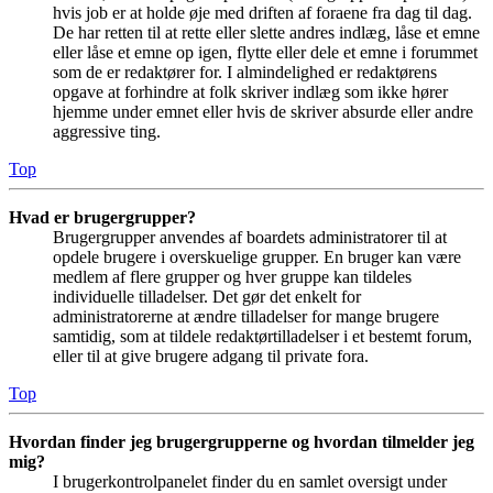
hvis job er at holde øje med driften af foraene fra dag til dag.
De har retten til at rette eller slette andres indlæg, låse et emne
eller låse et emne op igen, flytte eller dele et emne i forummet
som de er redaktører for. I almindelighed er redaktørens
opgave at forhindre at folk skriver indlæg som ikke hører
hjemme under emnet eller hvis de skriver absurde eller andre
aggressive ting.
Top
Hvad er brugergrupper?
Brugergrupper anvendes af boardets administratorer til at
opdele brugere i overskuelige grupper. En bruger kan være
medlem af flere grupper og hver gruppe kan tildeles
individuelle tilladelser. Det gør det enkelt for
administratorerne at ændre tilladelser for mange brugere
samtidig, som at tildele redaktørtilladelser i et bestemt forum,
eller til at give brugere adgang til private fora.
Top
Hvordan finder jeg brugergrupperne og hvordan tilmelder jeg
mig?
I brugerkontrolpanelet finder du en samlet oversigt under