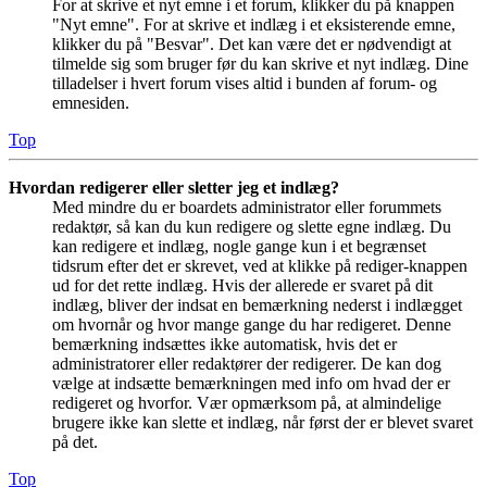
For at skrive et nyt emne i et forum, klikker du på knappen
"Nyt emne". For at skrive et indlæg i et eksisterende emne,
klikker du på "Besvar". Det kan være det er nødvendigt at
tilmelde sig som bruger før du kan skrive et nyt indlæg. Dine
tilladelser i hvert forum vises altid i bunden af forum- og
emnesiden.
Top
Hvordan redigerer eller sletter jeg et indlæg?
Med mindre du er boardets administrator eller forummets
redaktør, så kan du kun redigere og slette egne indlæg. Du
kan redigere et indlæg, nogle gange kun i et begrænset
tidsrum efter det er skrevet, ved at klikke på rediger-knappen
ud for det rette indlæg. Hvis der allerede er svaret på dit
indlæg, bliver der indsat en bemærkning nederst i indlægget
om hvornår og hvor mange gange du har redigeret. Denne
bemærkning indsættes ikke automatisk, hvis det er
administratorer eller redaktører der redigerer. De kan dog
vælge at indsætte bemærkningen med info om hvad der er
redigeret og hvorfor. Vær opmærksom på, at almindelige
brugere ikke kan slette et indlæg, når først der er blevet svaret
på det.
Top