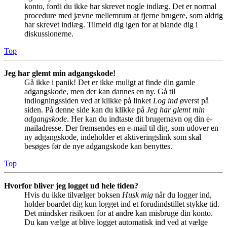
konto, fordi du ikke har skrevet nogle indlæg. Det er normal
procedure med jævne mellemrum at fjerne brugere, som aldrig
har skrevet indlæg. Tilmeld dig igen for at blande dig i
diskussionerne.
Top
Jeg har glemt min adgangskode!
Gå ikke i panik! Det er ikke muligt at finde din gamle
adgangskode, men der kan dannes en ny. Gå til
indlogningssiden ved at klikke på linket
Log ind
øverst på
siden. På denne side kan du klikke på
Jeg har glemt min
adgangskode
. Her kan du indtaste dit brugernavn og din e-
mailadresse. Der fremsendes en e-mail til dig, som udover en
ny adgangskode, indeholder et aktiveringslink som skal
besøges før de nye adgangskode kan benyttes.
Top
Hvorfor bliver jeg logget ud hele tiden?
Hvis du ikke tilvælger boksen
Husk mig
når du logger ind,
holder boardet dig kun logget ind et forudindstillet stykke tid.
Det mindsker risikoen for at andre kan misbruge din konto.
Du kan vælge at blive logget automatisk ind ved at vælge