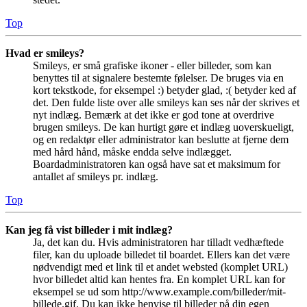
Top
Hvad er smileys?
Smileys, er små grafiske ikoner - eller billeder, som kan
benyttes til at signalere bestemte følelser. De bruges via en
kort tekstkode, for eksempel :) betyder glad, :( betyder ked af
det. Den fulde liste over alle smileys kan ses når der skrives et
nyt indlæg. Bemærk at det ikke er god tone at overdrive
brugen smileys. De kan hurtigt gøre et indlæg uoverskueligt,
og en redaktør eller administrator kan beslutte at fjerne dem
med hård hånd, måske endda selve indlægget.
Boardadministratoren kan også have sat et maksimum for
antallet af smileys pr. indlæg.
Top
Kan jeg få vist billeder i mit indlæg?
Ja, det kan du. Hvis administratoren har tilladt vedhæftede
filer, kan du uploade billedet til boardet. Ellers kan det være
nødvendigt med et link til et andet websted (komplet URL)
hvor billedet altid kan hentes fra. En komplet URL kan for
eksempel se ud som http://www.example.com/billeder/mit-
billede.gif. Du kan ikke henvise til billeder på din egen