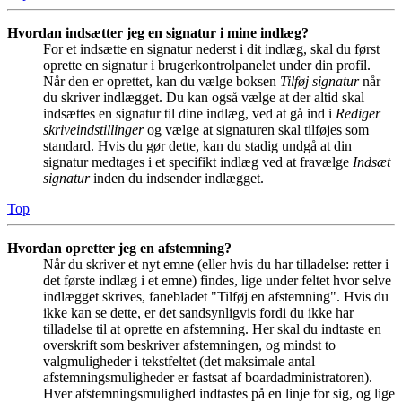
Hvordan indsætter jeg en signatur i mine indlæg?
For et indsætte en signatur nederst i dit indlæg, skal du først
oprette en signatur i brugerkontrolpanelet under din profil.
Når den er oprettet, kan du vælge boksen
Tilføj signatur
når
du skriver indlægget. Du kan også vælge at der altid skal
indsættes en signatur til dine indlæg, ved at gå ind i
Rediger
skriveindstillinger
og vælge at signaturen skal tilføjes som
standard. Hvis du gør dette, kan du stadig undgå at din
signatur medtages i et specifikt indlæg ved at fravælge
Indsæt
signatur
inden du indsender indlægget.
Top
Hvordan opretter jeg en afstemning?
Når du skriver et nyt emne (eller hvis du har tilladelse: retter i
det første indlæg i et emne) findes, lige under feltet hvor selve
indlægget skrives, fanebladet "Tilføj en afstemning". Hvis du
ikke kan se dette, er det sandsynligvis fordi du ikke har
tilladelse til at oprette en afstemning. Her skal du indtaste en
overskrift som beskriver afstemningen, og mindst to
valgmuligheder i tekstfeltet (det maksimale antal
afstemningsmuligheder er fastsat af boardadministratoren).
Hver afstemningsmulighed indtastes på en linje for sig, og lige