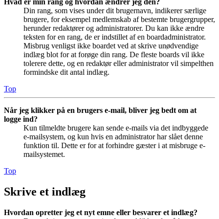
Hvad er min rang og hvordan ændrer jeg den?
Din rang, som vises under dit brugernavn, indikerer særlige
brugere, for eksempel medlemskab af bestemte brugergrupper,
herunder redaktører og administratorer. Du kan ikke ændre
teksten for en rang, de er indstillet af en boardadministrator.
Misbrug venligst ikke boardet ved at skrive unødvendige
indlæg blot for at forøge din rang. De fleste boards vil ikke
tolerere dette, og en redaktør eller administrator vil simpelthen
formindske dit antal indlæg.
Top
Når jeg klikker på en brugers e-mail, bliver jeg bedt om at
logge ind?
Kun tilmeldte brugere kan sende e-mails via det indbyggede
e-mailsystem, og kun hvis en administrator har slået denne
funktion til. Dette er for at forhindre gæster i at misbruge e-
mailsystemet.
Top
Skrive et indlæg
Hvordan opretter jeg et nyt emne eller besvarer et indlæg?