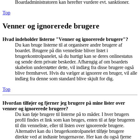
Boardadministratoren kan herefter vurdere evt. sanktioner.
Top
Venner og ignorerede brugere
Hvad indeholder listerne "Venner og ignorerede brugere"?
Du kan bruge listerne til at organisere andre brugere af
boardet. Brugere på din venneliste bliver listet i
brugerkontrolpanelet, så du hurtigt kan se deres onlinestatus
og sende dem private beskeder. Afhængig af om boardets
skabelon understøtter dette, vil indlæg fra disse brugere også
blive fremhævet. Hvis du vælger at ignorere en bruger, vil alle
indlæg fra denne som standard blive skjult for dig.
Top
Hvordan tilføjer og fjerner jeg brugere på mine lister over
venner og ignorerede brugere?
Du kan føje brugere til listerne på to måder. I hver brugers
profil findes et link som kan bruges, enten til at føje brugeren
til din venneliste, eller til listen over ignorerede brugere.
Alternativt kan du i brugerkontrolpanelet tilføje brugere
direkte ved at indtaste brugernavne. Her kan du også fjerne