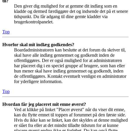
til?
Den giver dig mulighed for at gemme dit indlæg som en
kladde og dermed færdiggøre det og indsende det på et senere
tidspunkt. Du får adgang til dine gemte kladder via
brugerkontrolpanelet.
Top
Hvorfor skal mit indlæg godkendes?
Boardadministratoren kan beslutte at det forum du skriver til,
skal have alle indlæg gennemset og godkendt inden de
offentliggøres. Der er også mulighed for at administratoren
har placeret dig i en speciel gruppe af brugere, som han eller
hun mener skal have indlæg gennemset og godkendt, inden
de offentliggøres. Kontakt eventuelt venligst en administrator
for yderligere information.
Top
Hvordan får jeg placeret mit emne øverst?
Ved at klikke på linket "Placer øverst" når du viser dit emne,
kan du flytte emnet til toppen af forummet på den første side.
Hvis du ikke kan se linket, kan det skyldes at denne mulighed
er slået fra eller at det mindst tilladte tidsrum for at kunne
placere øverst endnu ikke er forløbet. Du kan også flytte