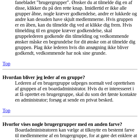
fanebladet "brugergrupper". Ønsker du at tilmelde dig en af
disse, klikker du på den rette knap. Imidlertid er ikke alle
grupper åbne, nogle kræver godkendelse, andre er lukkede og
andre kan desuden have skjult medlemmerne. Hvis gruppen
er en åben, kan du tilmelde dig ved at klikke dig frem. Hvis
tilmelding til en gruppe kræver godkendelse, skal
gruppelederen godkende din tilmelding og vedkommende
ønsker måske en begrundelse for dit ønske om at tilmelde dig
gruppen. Plag ikke lederen hvis din ansøgning ikke bliver
godkendt, vedkommende har nok sine grunde.
Top
Hvordan bliver jeg leder af en gruppe?
Lederen af en brugergruppe udpeges normalt ved oprettelsen
af gruppen af en boardadministrator. Hvis du er interesseret i
at få oprettet en brugergruppe, skal du som det første kontakte
en administrator; forsøg at sende en privat besked.
Top
Hvorfor vises nogle brugergrupper med en anden farve?
Boardadministratoren kan vælge at tilknytte en bestemt farve
til medlemmerne af en brugergruppe, for at gøre det enklere at