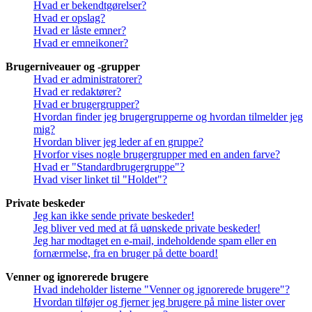
Hvad er bekendtgørelser?
Hvad er opslag?
Hvad er låste emner?
Hvad er emneikoner?
Brugerniveauer og -grupper
Hvad er administratorer?
Hvad er redaktører?
Hvad er brugergrupper?
Hvordan finder jeg brugergrupperne og hvordan tilmelder jeg
mig?
Hvordan bliver jeg leder af en gruppe?
Hvorfor vises nogle brugergrupper med en anden farve?
Hvad er "Standardbrugergruppe"?
Hvad viser linket til "Holdet"?
Private beskeder
Jeg kan ikke sende private beskeder!
Jeg bliver ved med at få uønskede private beskeder!
Jeg har modtaget en e-mail, indeholdende spam eller en
fornærmelse, fra en bruger på dette board!
Venner og ignorerede brugere
Hvad indeholder listerne "Venner og ignorerede brugere"?
Hvordan tilføjer og fjerner jeg brugere på mine lister over