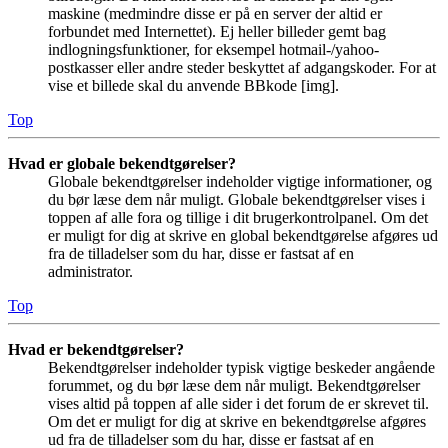
maskine (medmindre disse er på en server der altid er
forbundet med Internettet). Ej heller billeder gemt bag
indlogningsfunktioner, for eksempel hotmail-/yahoo-
postkasser eller andre steder beskyttet af adgangskoder. For at
vise et billede skal du anvende BBkode [img].
Top
Hvad er globale bekendtgørelser?
Globale bekendtgørelser indeholder vigtige informationer, og
du bør læse dem når muligt. Globale bekendtgørelser vises i
toppen af alle fora og tillige i dit brugerkontrolpanel. Om det
er muligt for dig at skrive en global bekendtgørelse afgøres ud
fra de tilladelser som du har, disse er fastsat af en
administrator.
Top
Hvad er bekendtgørelser?
Bekendtgørelser indeholder typisk vigtige beskeder angående
forummet, og du bør læse dem når muligt. Bekendtgørelser
vises altid på toppen af alle sider i det forum de er skrevet til.
Om det er muligt for dig at skrive en bekendtgørelse afgøres
ud fra de tilladelser som du har, disse er fastsat af en