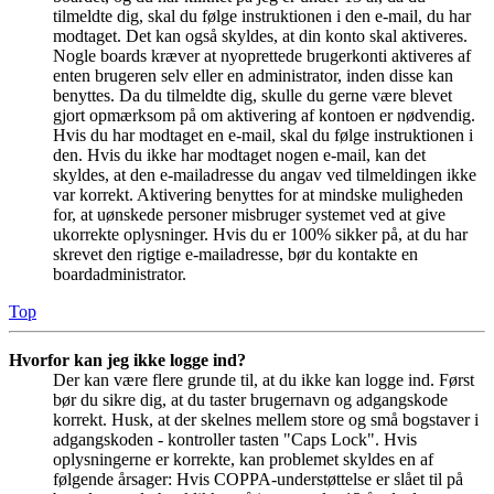
tilmeldte dig, skal du følge instruktionen i den e-mail, du har
modtaget. Det kan også skyldes, at din konto skal aktiveres.
Nogle boards kræver at nyoprettede brugerkonti aktiveres af
enten brugeren selv eller en administrator, inden disse kan
benyttes. Da du tilmeldte dig, skulle du gerne være blevet
gjort opmærksom på om aktivering af kontoen er nødvendig.
Hvis du har modtaget en e-mail, skal du følge instruktionen i
den. Hvis du ikke har modtaget nogen e-mail, kan det
skyldes, at den e-mailadresse du angav ved tilmeldingen ikke
var korrekt. Aktivering benyttes for at mindske muligheden
for, at uønskede personer misbruger systemet ved at give
ukorrekte oplysninger. Hvis du er 100% sikker på, at du har
skrevet den rigtige e-mailadresse, bør du kontakte en
boardadministrator.
Top
Hvorfor kan jeg ikke logge ind?
Der kan være flere grunde til, at du ikke kan logge ind. Først
bør du sikre dig, at du taster brugernavn og adgangskode
korrekt. Husk, at der skelnes mellem store og små bogstaver i
adgangskoden - kontroller tasten "Caps Lock". Hvis
oplysningerne er korrekte, kan problemet skyldes en af
følgende årsager: Hvis COPPA-understøttelse er slået til på