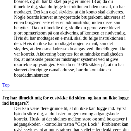
boardet, og du har klikket på jeg er under 13 år, da du
tilmeldte dig, skal du følge instruktionen i den e-mail, du har
modtaget. Det kan også skyldes, at din konto skal aktiveres.
Nogle boards kræver at nyoprettede brugerkonti aktiveres af
enten brugeren selv eller en administrator, inden disse kan
benyttes. Da du tilmeldte dig, skulle du gerne være blevet
gjort opmærksom på om aktivering af kontoen er nødvendig.
Hvis du har modtaget en e-mail, skal du følge instruktionen i
den. Hvis du ikke har modtaget nogen e-mail, kan det
skyldes, at den e-mailadresse du angav ved tilmeldingen ikke
var korrekt. Aktivering benyttes for at mindske muligheden
for, at uønskede personer misbruger systemet ved at give
ukorrekte oplysninger. Hvis du er 100% sikker på, at du har
skrevet den rigtige e-mailadresse, bør du kontakte en
boardadministrator.
Top
Jeg har tilmeldt mig for et stykke tid siden, og kan nu ikke logge
ind længere?!
Der kan være flere grunde til, at du ikke kan logge ind. Først
bør du sikre dig, at du taster brugernavn og adgangskode
korrekt. Husk, at der skelnes mellem store og små bogstaver i
adgangskoden - kontroller tasten "Caps Lock". Problemet kan
også skyldes, at administratoren har slettet eller deaktiveret din