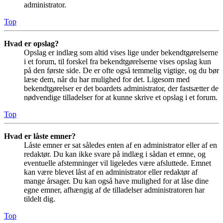
administrator.
Top
Hvad er opslag?
Opslag er indlæg som altid vises lige under bekendtgørelserne
i et forum, til forskel fra bekendtgørelserne vises opslag kun
på den første side. De er ofte også temmelig vigtige, og du bør
læse dem, når du har mulighed for det. Ligesom med
bekendtgørelser er det boardets administrator, der fastsætter de
nødvendige tilladelser for at kunne skrive et opslag i et forum.
Top
Hvad er låste emner?
Låste emner er sat således enten af en administrator eller af en
redaktør. Du kan ikke svare på indlæg i sådan et emne, og
eventuelle afstemninger vil ligeledes være afsluttede. Emnet
kan være blevet låst af en administrator eller redaktør af
mange årsager. Du kan også have mulighed for at låse dine
egne emner, afhængig af de tilladelser administratoren har
tildelt dig.
Top