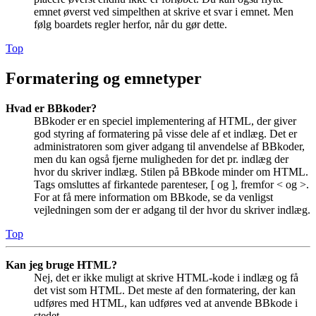
emnet øverst ved simpelthen at skrive et svar i emnet. Men
følg boardets regler herfor, når du gør dette.
Top
Formatering og emnetyper
Hvad er BBkoder?
BBkoder er en speciel implementering af HTML, der giver
god styring af formatering på visse dele af et indlæg. Det er
administratoren som giver adgang til anvendelse af BBkoder,
men du kan også fjerne muligheden for det pr. indlæg der
hvor du skriver indlæg. Stilen på BBkode minder om HTML.
Tags omsluttes af firkantede parenteser, [ og ], fremfor < og >.
For at få mere information om BBkode, se da venligst
vejledningen som der er adgang til der hvor du skriver indlæg.
Top
Kan jeg bruge HTML?
Nej, det er ikke muligt at skrive HTML-kode i indlæg og få
det vist som HTML. Det meste af den formatering, der kan
udføres med HTML, kan udføres ved at anvende BBkode i
stedet.