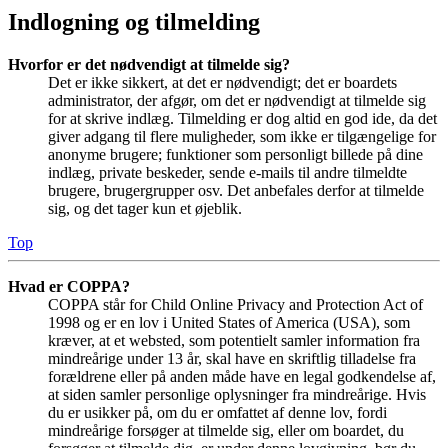
Indlogning og tilmelding
Hvorfor er det nødvendigt at tilmelde sig?
Det er ikke sikkert, at det er nødvendigt; det er boardets
administrator, der afgør, om det er nødvendigt at tilmelde sig
for at skrive indlæg. Tilmelding er dog altid en god ide, da det
giver adgang til flere muligheder, som ikke er tilgængelige for
anonyme brugere; funktioner som personligt billede på dine
indlæg, private beskeder, sende e-mails til andre tilmeldte
brugere, brugergrupper osv. Det anbefales derfor at tilmelde
sig, og det tager kun et øjeblik.
Top
Hvad er COPPA?
COPPA står for Child Online Privacy and Protection Act of
1998 og er en lov i United States of America (USA), som
kræver, at et websted, som potentielt samler information fra
mindreårige under 13 år, skal have en skriftlig tilladelse fra
forældrene eller på anden måde have en legal godkendelse af,
at siden samler personlige oplysninger fra mindreårige. Hvis
du er usikker på, om du er omfattet af denne lov, fordi
mindreårige forsøger at tilmelde sig, eller om boardet, du