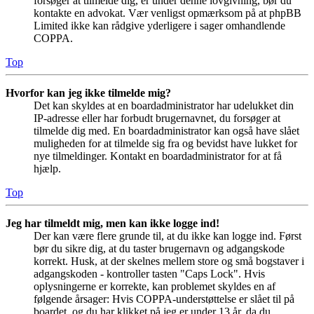
forsøger at tilmelde dig, er under denne lovgivning, bør du
kontakte en advokat. Vær venligst opmærksom på at phpBB
Limited ikke kan rådgive yderligere i sager omhandlende
COPPA.
Top
Hvorfor kan jeg ikke tilmelde mig?
Det kan skyldes at en boardadministrator har udelukket din
IP-adresse eller har forbudt brugernavnet, du forsøger at
tilmelde dig med. En boardadministrator kan også have slået
muligheden for at tilmelde sig fra og bevidst have lukket for
nye tilmeldinger. Kontakt en boardadministrator for at få
hjælp.
Top
Jeg har tilmeldt mig, men kan ikke logge ind!
Der kan være flere grunde til, at du ikke kan logge ind. Først
bør du sikre dig, at du taster brugernavn og adgangskode
korrekt. Husk, at der skelnes mellem store og små bogstaver i
adgangskoden - kontroller tasten "Caps Lock". Hvis
oplysningerne er korrekte, kan problemet skyldes en af
følgende årsager: Hvis COPPA-understøttelse er slået til på
boardet, og du har klikket på jeg er under 13 år, da du