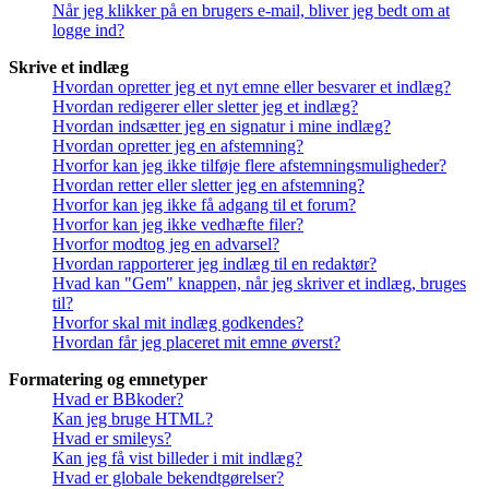
Når jeg klikker på en brugers e-mail, bliver jeg bedt om at
logge ind?
Skrive et indlæg
Hvordan opretter jeg et nyt emne eller besvarer et indlæg?
Hvordan redigerer eller sletter jeg et indlæg?
Hvordan indsætter jeg en signatur i mine indlæg?
Hvordan opretter jeg en afstemning?
Hvorfor kan jeg ikke tilføje flere afstemningsmuligheder?
Hvordan retter eller sletter jeg en afstemning?
Hvorfor kan jeg ikke få adgang til et forum?
Hvorfor kan jeg ikke vedhæfte filer?
Hvorfor modtog jeg en advarsel?
Hvordan rapporterer jeg indlæg til en redaktør?
Hvad kan "Gem" knappen, når jeg skriver et indlæg, bruges
til?
Hvorfor skal mit indlæg godkendes?
Hvordan får jeg placeret mit emne øverst?
Formatering og emnetyper
Hvad er BBkoder?
Kan jeg bruge HTML?
Hvad er smileys?
Kan jeg få vist billeder i mit indlæg?
Hvad er globale bekendtgørelser?