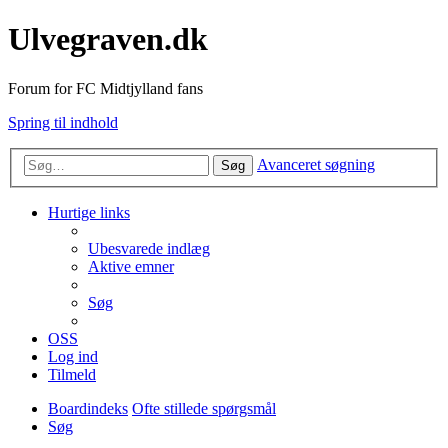
Ulvegraven.dk
Forum for FC Midtjylland fans
Spring til indhold
Avanceret søgning
Søg
Hurtige links
Ubesvarede indlæg
Aktive emner
Søg
OSS
Log ind
Tilmeld
Boardindeks
Ofte stillede spørgsmål
Søg