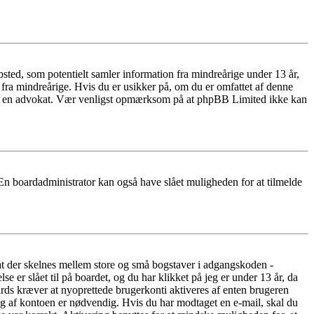
ted, som potentielt samler information fra mindreårige under 13 år,
r fra mindreårige. Hvis du er usikker på, om du er omfattet af denne
takte en advokat. Vær venligst opmærksom på at phpBB Limited ikke kan
 En boardadministrator kan også have slået muligheden for at tilmelde
 at der skelnes mellem store og små bogstaver i adgangskoden -
er slået til på boardet, og du har klikket på jeg er under 13 år, da
oards kræver at nyoprettede brugerkonti aktiveres af enten brugeren
ing af kontoen er nødvendig. Hvis du har modtaget en e-mail, skal du