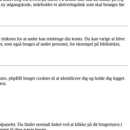
n ny adgangskode, indeholder et aktiveringslink som skal besøges før
r risikoen for at andre kan misbruge din konto. Du kan vælge at blive
r, som også bruges af andre personer, for eksempel på biblioteker,
ies. phpBB bruger cookies til at identificere dig og holde dig logget
æst.
lpanelet. Du finder normalt linket ved at klikke på dit brugernavn i
 gemt til dine næste besøg.