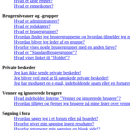
Hvad er låste emner?
Hvad er emneikoner?
Brugerniveauer og -grupper
Hvad er administratorer?
Hvad er redaktører?
Hvad er brugergrupper?
Hvordan finder jeg brugergrupperne og hvordan tilmelder jeg 
Hvordan bliver jeg leder af en gruppe?
Hvorfor vises nogle brugergrupper med en anden farve?
Hvad er "Standardbrugergruppe"?
Hvad viser linket til "Holdet"?
Private beskeder
Jeg kan ikke sende private beskeder!
Jeg bliver ved med at få uønskede private beskeder!
Jeg har modtaget en e-mail, indeholdende spam eller en fornærm
Venner og ignorerede brugere
Hvad indeholder listerne "Venner og ignorerede brugere"?
Hvordan tilføjer og fjerner jeg brugere på mine lister over ven
Søgning i fora
Hvordan søger jeg i et forum eller på boardet?
Hvorfor giver min søgning ingen resultater?
Hvorfor returnerer min søgning en blank side!?