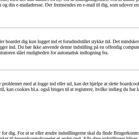
n og din e-mailadresse. Der fremsendes en e-mail til dig, som udover e
er boardet dig kun logget ind et forudindstillet stykke tid. Det mindske
ogger ind. Du bør ikke anvende denne indstilling på en offentlig compute
tratoren slået muligheden for automatisk indlogning fra.
 problemer med at logge ind eller ud, kan det hjælpe at slette boardcook
l, kan cookies bl.a. også bruges til at registrere, hvilke indlæg du har l
r dig. For at se eller ændre indstillingerne skal du finde Brugerkontro
ket til brugerkontrolpanelet et andet sted. Alle dine indstillinger bliver