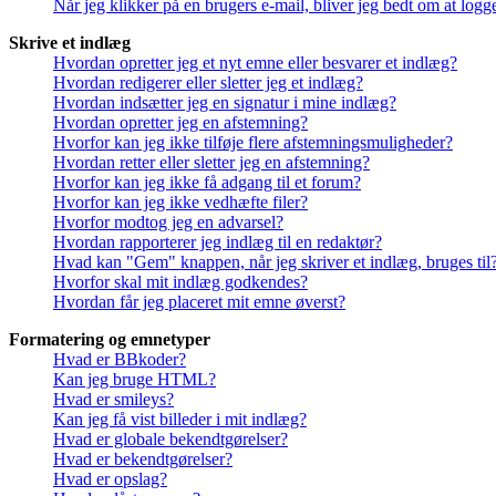
Når jeg klikker på en brugers e-mail, bliver jeg bedt om at logg
Skrive et indlæg
Hvordan opretter jeg et nyt emne eller besvarer et indlæg?
Hvordan redigerer eller sletter jeg et indlæg?
Hvordan indsætter jeg en signatur i mine indlæg?
Hvordan opretter jeg en afstemning?
Hvorfor kan jeg ikke tilføje flere afstemningsmuligheder?
Hvordan retter eller sletter jeg en afstemning?
Hvorfor kan jeg ikke få adgang til et forum?
Hvorfor kan jeg ikke vedhæfte filer?
Hvorfor modtog jeg en advarsel?
Hvordan rapporterer jeg indlæg til en redaktør?
Hvad kan "Gem" knappen, når jeg skriver et indlæg, bruges til
Hvorfor skal mit indlæg godkendes?
Hvordan får jeg placeret mit emne øverst?
Formatering og emnetyper
Hvad er BBkoder?
Kan jeg bruge HTML?
Hvad er smileys?
Kan jeg få vist billeder i mit indlæg?
Hvad er globale bekendtgørelser?
Hvad er bekendtgørelser?
Hvad er opslag?