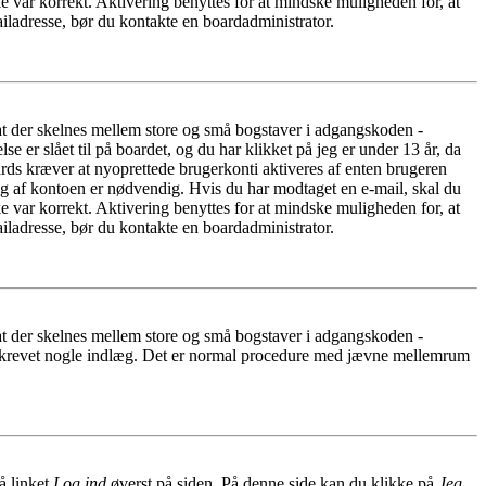
e var korrekt. Aktivering benyttes for at mindske muligheden for, at
iladresse, bør du kontakte en boardadministrator.
 at der skelnes mellem store og små bogstaver i adgangskoden -
er slået til på boardet, og du har klikket på jeg er under 13 år, da
oards kræver at nyoprettede brugerkonti aktiveres af enten brugeren
ing af kontoen er nødvendig. Hvis du har modtaget en e-mail, skal du
e var korrekt. Aktivering benyttes for at mindske muligheden for, at
iladresse, bør du kontakte en boardadministrator.
 at der skelnes mellem store og små bogstaver i adgangskoden -
har skrevet nogle indlæg. Det er normal procedure med jævne mellemrum
å linket
Log ind
øverst på siden. På denne side kan du klikke på
Jeg