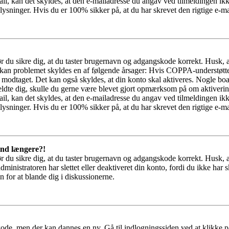
il, kan det skyldes, at den e-mailadresse du angav ved tilmeldingen ikk
ysninger. Hvis du er 100% sikker på, at du har skrevet den rigtige e-ma
bør du sikre dig, at du taster brugernavn og adgangskode korrekt. Husk,
kan problemet skyldes en af følgende årsager: Hvis COPPA-understøttelse 
ar modtaget. Det kan også skyldes, at din konto skal aktiveres. Nogle b
lmeldte dig, skulle du gerne være blevet gjort opmærksom på om aktiver
il, kan det skyldes, at den e-mailadresse du angav ved tilmeldingen ikk
ysninger. Hvis du er 100% sikker på, at du har skrevet den rigtige e-ma
 ind længere?!
bør du sikre dig, at du taster brugernavn og adgangskode korrekt. Husk,
dministratoren har slettet eller deaktiveret din konto, fordi du ikke 
n for at blande dig i diskussionerne.
kode, men der kan dannes en ny. Gå til indlogningssiden ved at klikke p