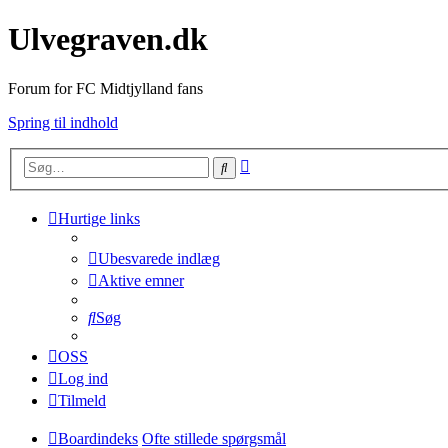
Ulvegraven.dk
Forum for FC Midtjylland fans
Spring til indhold
Avanceret
Søg
søgning
Hurtige links
Ubesvarede indlæg
Aktive emner
Søg
OSS
Log ind
Tilmeld
Boardindeks
Ofte stillede spørgsmål