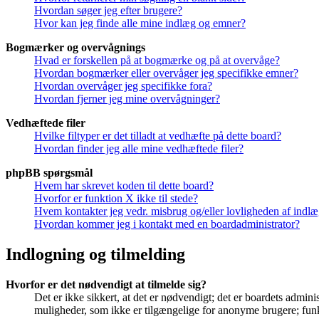
Hvordan søger jeg efter brugere?
Hvor kan jeg finde alle mine indlæg og emner?
Bogmærker og overvågnings
Hvad er forskellen på at bogmærke og på at overvåge?
Hvordan bogmærker eller overvåger jeg specifikke emner?
Hvordan overvåger jeg specifikke fora?
Hvordan fjerner jeg mine overvågninger?
Vedhæftede filer
Hvilke filtyper er det tilladt at vedhæfte på dette board?
Hvordan finder jeg alle mine vedhæftede filer?
phpBB spørgsmål
Hvem har skrevet koden til dette board?
Hvorfor er funktion X ikke til stede?
Hvem kontakter jeg vedr. misbrug og/eller lovligheden af indlæg
Hvordan kommer jeg i kontakt med en boardadministrator?
Indlogning og tilmelding
Hvorfor er det nødvendigt at tilmelde sig?
Det er ikke sikkert, at det er nødvendigt; det er boardets adminis
muligheder, som ikke er tilgængelige for anonyme brugere; funkt