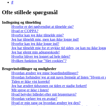
Søg
Ofte stillede spørgsmål
Indlogning og tilmelding
Hvorfor er det nødvendigt at tilmelde sig?
Hvad er COPPA?
Hvorfor kan jeg ikke tilmelde mig?
Jeg har tilmeldt mig, men kan ikke logge ind!
Hvorfor kan jeg ikke logge ind?
Jeg har tilmeldt mig for et stykke tid siden, og kan nu ikke log
Jeg har glemt min adgangskode!
Hvorfor bliver jeg logget ud hele tiden?
Hvilken funktion har "Slet cookies"?
Brugerindstillinger og muligheder
Hvordan ændrer jeg mine boardindstillinger?
Hvordan forhindrer jeg at mit navn fremgår af listen "Hvem er 
Tiden er ikke vist korrekt!
Jeg har ændret tidszonen og tiden er stadig forkert!
Mit sprog er ikke i listen!
Hvad betyder billedet efter mit brugernavn?
Hvordan vælger jeg en avatar?
Hvad er min rang og hvordan ændrer jeg den?