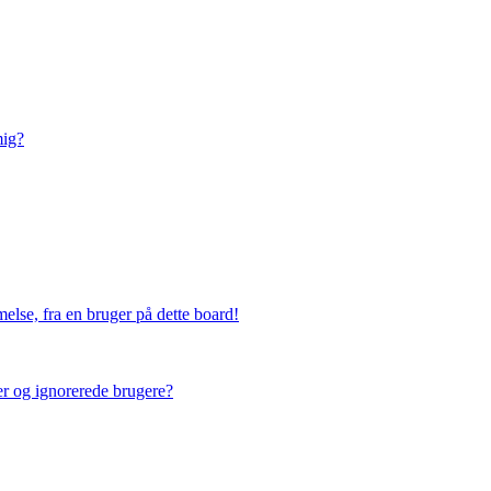
mig?
else, fra en bruger på dette board!
ner og ignorerede brugere?