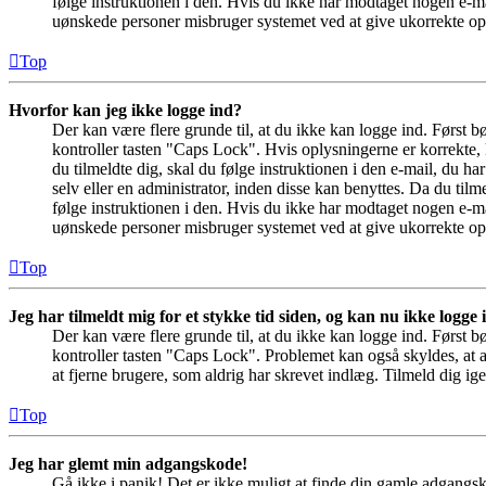
følge instruktionen i den. Hvis du ikke har modtaget nogen e-ma
uønskede personer misbruger systemet ved at give ukorrekte opl
Top
Hvorfor kan jeg ikke logge ind?
Der kan være flere grunde til, at du ikke kan logge ind. Først 
kontroller tasten "Caps Lock". Hvis oplysningerne er korrekte, 
du tilmeldte dig, skal du følge instruktionen i den e-mail, du h
selv eller en administrator, inden disse kan benyttes. Da du ti
følge instruktionen i den. Hvis du ikke har modtaget nogen e-ma
uønskede personer misbruger systemet ved at give ukorrekte opl
Top
Jeg har tilmeldt mig for et stykke tid siden, og kan nu ikke logge
Der kan være flere grunde til, at du ikke kan logge ind. Først 
kontroller tasten "Caps Lock". Problemet kan også skyldes, at a
at fjerne brugere, som aldrig har skrevet indlæg. Tilmeld dig ige
Top
Jeg har glemt min adgangskode!
Gå ikke i panik! Det er ikke muligt at finde din gamle adgangs