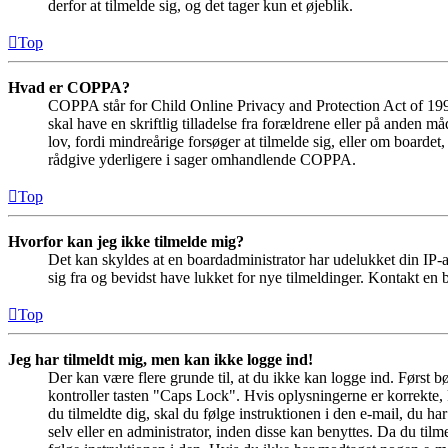
derfor at tilmelde sig, og det tager kun et øjeblik.
Top
Hvad er COPPA?
COPPA står for Child Online Privacy and Protection Act of 1998
skal have en skriftlig tilladelse fra forældrene eller på anden 
lov, fordi mindreårige forsøger at tilmelde sig, eller om boar
rådgive yderligere i sager omhandlende COPPA.
Top
Hvorfor kan jeg ikke tilmelde mig?
Det kan skyldes at en boardadministrator har udelukket din IP-a
sig fra og bevidst have lukket for nye tilmeldinger. Kontakt en b
Top
Jeg har tilmeldt mig, men kan ikke logge ind!
Der kan være flere grunde til, at du ikke kan logge ind. Først 
kontroller tasten "Caps Lock". Hvis oplysningerne er korrekte, 
du tilmeldte dig, skal du følge instruktionen i den e-mail, du h
selv eller en administrator, inden disse kan benyttes. Da du ti