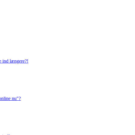
ge ind længere?!
online nu"?