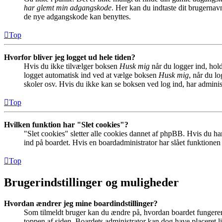
har glemt min adgangskode
. Her kan du indtaste dit brugernav
de nye adgangskode kan benyttes.
Top
Hvorfor bliver jeg logget ud hele tiden?
Hvis du ikke tilvælger boksen
Husk mig
når du logger ind, hold
logget automatisk ind ved at vælge boksen
Husk mig
, når du l
skoler osv. Hvis du ikke kan se boksen ved log ind, har adminis
Top
Hvilken funktion har "Slet cookies"?
"Slet cookies" sletter alle cookies dannet af phpBB. Hvis du har
ind på boardet. Hvis en boardadministrator har slået funktionen ti
Top
Brugerindstillinger og muligheder
Hvordan ændrer jeg mine boardindstillinger?
Som tilmeldt bruger kan du ændre på, hvordan boardet fungerer fo
toppen af siden. Boardets administrator kan dog have placeret lin