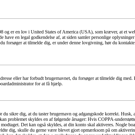
 og er en lov i United States of America (USA), som kræver, at et webs
måde have en legal godkendelse af, at siden samler personlige oplysninge
det, du forsøger at tilmelde dig, er under denne lovgivning, bør du kon
dresse eller har forbudt brugernavnet, du forsøger at tilmelde dig med.
oardadministrator for at få hjælp.
bør du sikre dig, at du taster brugernavn og adgangskode korrekt. Husk,
kan problemet skyldes en af følgende årsager: Hvis COPPA-understøttelse 
ar modtaget. Det kan også skyldes, at din konto skal aktiveres. Nogle b
lmeldte dig, skulle du gerne være blevet gjort opmærksom på om aktiver