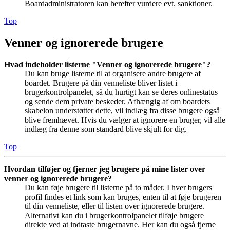
Boardadministratoren kan herefter vurdere evt. sanktioner.
Top
Venner og ignorerede brugere
Hvad indeholder listerne "Venner og ignorerede brugere"?
Du kan bruge listerne til at organisere andre brugere af
boardet. Brugere på din venneliste bliver listet i
brugerkontrolpanelet, så du hurtigt kan se deres onlinestatus
og sende dem private beskeder. Afhængig af om boardets
skabelon understøtter dette, vil indlæg fra disse brugere også
blive fremhævet. Hvis du vælger at ignorere en bruger, vil alle
indlæg fra denne som standard blive skjult for dig.
Top
Hvordan tilføjer og fjerner jeg brugere på mine lister over
venner og ignorerede brugere?
Du kan føje brugere til listerne på to måder. I hver brugers
profil findes et link som kan bruges, enten til at føje brugeren
til din venneliste, eller til listen over ignorerede brugere.
Alternativt kan du i brugerkontrolpanelet tilføje brugere
direkte ved at indtaste brugernavne. Her kan du også fjerne