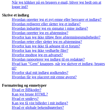
Når jeg klikker på en brugers e-mail, bliver jeg bedt om at
logge ind?
Skrive et indlæg
Hvordan opretter jeg et nyt emne eller besvarer et indlæg?
Hvordan redigerer eller sletter jeg et indlæg?
Hvordan indsætter jeg en signatur i mine indlæg?
Hvordan opretter jeg en afstemning?
Hvorfor kan jeg ikke tilføje flere afstemningsmuligheder?
Hvordan retter eller sletter jeg en afstemning?
Hvorfor kan jeg ikke få adgang til et forum?
Hvorfor kan jeg ikke vedhæfte filer?
Hvorfor modtog jeg en advarsel?
Hvordan rapporterer jeg indlæg til en redaktør?
Hvad kan "Gem" knappen, når jeg skriver et indlæg, bruges
til?
Hvorfor skal mit indlæg godkendes?
Hvordan får jeg placeret mit emne øverst?
Formatering og emnetyper
Hvad er BBkoder?
Kan jeg bruge HTML?
Hvad er smileys?
Kan jeg få vist billeder i mit indlæg?
Hvad er globale bekendtgørelser?