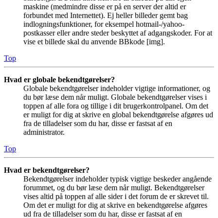
maskine (medmindre disse er på en server der altid er
forbundet med Internettet). Ej heller billeder gemt bag
indlogningsfunktioner, for eksempel hotmail-/yahoo-
postkasser eller andre steder beskyttet af adgangskoder. For at
vise et billede skal du anvende BBkode [img].
Top
Hvad er globale bekendtgørelser?
Globale bekendtgørelser indeholder vigtige informationer, og
du bør læse dem når muligt. Globale bekendtgørelser vises i
toppen af alle fora og tillige i dit brugerkontrolpanel. Om det
er muligt for dig at skrive en global bekendtgørelse afgøres ud
fra de tilladelser som du har, disse er fastsat af en
administrator.
Top
Hvad er bekendtgørelser?
Bekendtgørelser indeholder typisk vigtige beskeder angående
forummet, og du bør læse dem når muligt. Bekendtgørelser
vises altid på toppen af alle sider i det forum de er skrevet til.
Om det er muligt for dig at skrive en bekendtgørelse afgøres
ud fra de tilladelser som du har, disse er fastsat af en