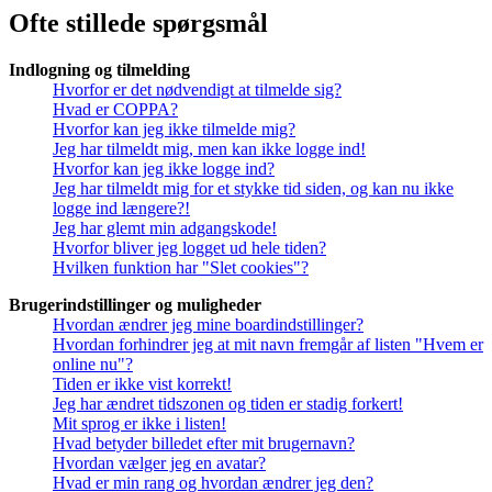
Ofte stillede spørgsmål
Indlogning og tilmelding
Hvorfor er det nødvendigt at tilmelde sig?
Hvad er COPPA?
Hvorfor kan jeg ikke tilmelde mig?
Jeg har tilmeldt mig, men kan ikke logge ind!
Hvorfor kan jeg ikke logge ind?
Jeg har tilmeldt mig for et stykke tid siden, og kan nu ikke
logge ind længere?!
Jeg har glemt min adgangskode!
Hvorfor bliver jeg logget ud hele tiden?
Hvilken funktion har "Slet cookies"?
Brugerindstillinger og muligheder
Hvordan ændrer jeg mine boardindstillinger?
Hvordan forhindrer jeg at mit navn fremgår af listen "Hvem er
online nu"?
Tiden er ikke vist korrekt!
Jeg har ændret tidszonen og tiden er stadig forkert!
Mit sprog er ikke i listen!
Hvad betyder billedet efter mit brugernavn?
Hvordan vælger jeg en avatar?
Hvad er min rang og hvordan ændrer jeg den?