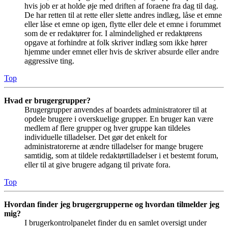
hvis job er at holde øje med driften af foraene fra dag til dag.
De har retten til at rette eller slette andres indlæg, låse et emne
eller låse et emne op igen, flytte eller dele et emne i forummet
som de er redaktører for. I almindelighed er redaktørens
opgave at forhindre at folk skriver indlæg som ikke hører
hjemme under emnet eller hvis de skriver absurde eller andre
aggressive ting.
Top
Hvad er brugergrupper?
Brugergrupper anvendes af boardets administratorer til at
opdele brugere i overskuelige grupper. En bruger kan være
medlem af flere grupper og hver gruppe kan tildeles
individuelle tilladelser. Det gør det enkelt for
administratorerne at ændre tilladelser for mange brugere
samtidig, som at tildele redaktørtilladelser i et bestemt forum,
eller til at give brugere adgang til private fora.
Top
Hvordan finder jeg brugergrupperne og hvordan tilmelder jeg
mig?
I brugerkontrolpanelet finder du en samlet oversigt under