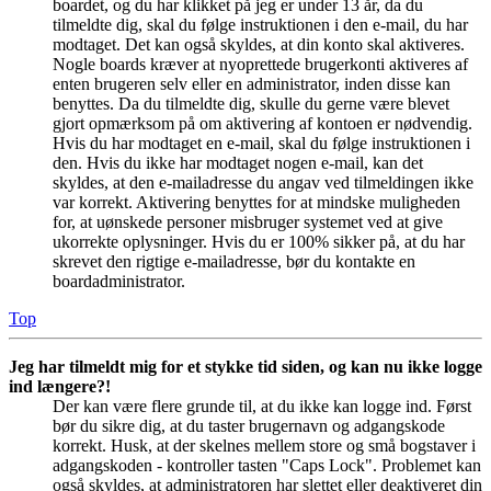
boardet, og du har klikket på jeg er under 13 år, da du
tilmeldte dig, skal du følge instruktionen i den e-mail, du har
modtaget. Det kan også skyldes, at din konto skal aktiveres.
Nogle boards kræver at nyoprettede brugerkonti aktiveres af
enten brugeren selv eller en administrator, inden disse kan
benyttes. Da du tilmeldte dig, skulle du gerne være blevet
gjort opmærksom på om aktivering af kontoen er nødvendig.
Hvis du har modtaget en e-mail, skal du følge instruktionen i
den. Hvis du ikke har modtaget nogen e-mail, kan det
skyldes, at den e-mailadresse du angav ved tilmeldingen ikke
var korrekt. Aktivering benyttes for at mindske muligheden
for, at uønskede personer misbruger systemet ved at give
ukorrekte oplysninger. Hvis du er 100% sikker på, at du har
skrevet den rigtige e-mailadresse, bør du kontakte en
boardadministrator.
Top
Jeg har tilmeldt mig for et stykke tid siden, og kan nu ikke logge
ind længere?!
Der kan være flere grunde til, at du ikke kan logge ind. Først
bør du sikre dig, at du taster brugernavn og adgangskode
korrekt. Husk, at der skelnes mellem store og små bogstaver i
adgangskoden - kontroller tasten "Caps Lock". Problemet kan
også skyldes, at administratoren har slettet eller deaktiveret din