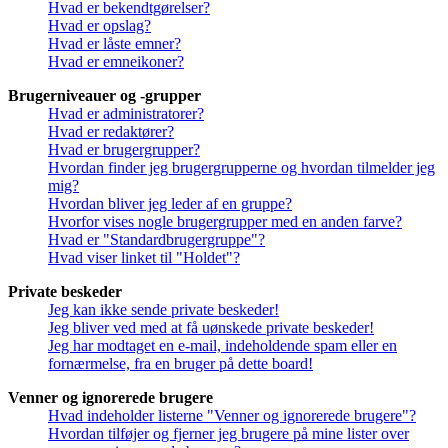
Hvad er bekendtgørelser?
Hvad er opslag?
Hvad er låste emner?
Hvad er emneikoner?
Brugerniveauer og -grupper
Hvad er administratorer?
Hvad er redaktører?
Hvad er brugergrupper?
Hvordan finder jeg brugergrupperne og hvordan tilmelder jeg
mig?
Hvordan bliver jeg leder af en gruppe?
Hvorfor vises nogle brugergrupper med en anden farve?
Hvad er "Standardbrugergruppe"?
Hvad viser linket til "Holdet"?
Private beskeder
Jeg kan ikke sende private beskeder!
Jeg bliver ved med at få uønskede private beskeder!
Jeg har modtaget en e-mail, indeholdende spam eller en
fornærmelse, fra en bruger på dette board!
Venner og ignorerede brugere
Hvad indeholder listerne "Venner og ignorerede brugere"?
Hvordan tilføjer og fjerner jeg brugere på mine lister over