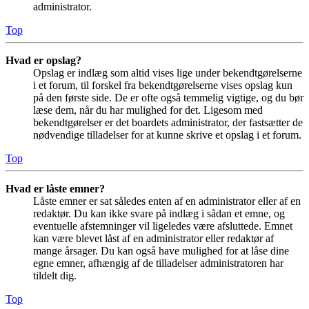
administrator.
Top
Hvad er opslag?
Opslag er indlæg som altid vises lige under bekendtgørelserne
i et forum, til forskel fra bekendtgørelserne vises opslag kun
på den første side. De er ofte også temmelig vigtige, og du bør
læse dem, når du har mulighed for det. Ligesom med
bekendtgørelser er det boardets administrator, der fastsætter de
nødvendige tilladelser for at kunne skrive et opslag i et forum.
Top
Hvad er låste emner?
Låste emner er sat således enten af en administrator eller af en
redaktør. Du kan ikke svare på indlæg i sådan et emne, og
eventuelle afstemninger vil ligeledes være afsluttede. Emnet
kan være blevet låst af en administrator eller redaktør af
mange årsager. Du kan også have mulighed for at låse dine
egne emner, afhængig af de tilladelser administratoren har
tildelt dig.
Top