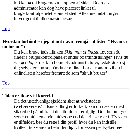
klikke på dit brugernavn i toppen af siden. Boardets
administrator kan dog have placeret linket til
brugerkontrolpanelet et andet sted. Alle dine indstillinger
bliver gemt til dine næste besøg.
Top
Hvordan forhindrer jeg at mit navn fremgår af listen "Hvem er
online nu"?
Du kan bruge indstillingen
Skjul min onlinestatus
, som du
finder i brugerkontrolpanelet under boardindstillinger. Hvis du
vælger
Ja
, er det kun boardets administratorer, redaktører og
dig selv, der kan se, når du er online. For alle andre vil du i
onlinelisten herefter fremtræde som "skjult bruger".
Top
Tiden er ikke vist korrekt!
Da det usædvanligt sjældent sker at webstedets
(webserverens) tidsindstilling er forkert, kan du næsten med
sikkerhed gå ud fra at den tid du ser er rigtig. Det du muligvis
ser er en tid i en anden tidszone end den du selv er i. Hvis det
er tilfældet, bør du rette i din profil hvor du kan indstille
hvilken tidszone du befinder dig i, for eksempel København,