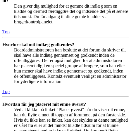
til?
Den giver dig mulighed for at gemme dit indlæg som en
kladde og dermed færdiggøre det og indsende det på et senere
tidspunkt. Du får adgang til dine gemte kladder via
brugerkontrolpanelet.
Top
Hvorfor skal mit indlæg godkendes?
Boardadministratoren kan beslutte at det forum du skriver til,
skal have alle indlæg gennemset og godkendt inden de
offentliggøres. Der er også mulighed for at administratoren
har placeret dig i en speciel gruppe af brugere, som han eller
hun mener skal have indlæg gennemset og godkendt, inden
de offentliggøres. Kontakt eventuelt venligst en administrator
for yderligere information.
Top
Hvordan får jeg placeret mit emne øverst?
Ved at klikke på linket "Placer øverst" når du viser dit emne,
kan du flytte emnet til toppen af forummet på den første side.
Hvis du ikke kan se linket, kan det skyldes at denne mulighed
er slået fra eller at det mindst tilladte tidsrum for at kunne
placere øverst endnu ikke er forløbet. Du kan også flytte