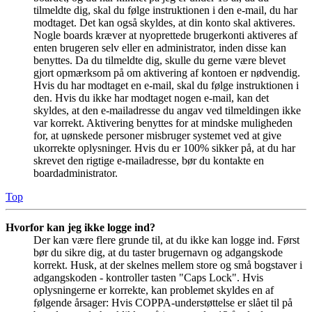
tilmeldte dig, skal du følge instruktionen i den e-mail, du har
modtaget. Det kan også skyldes, at din konto skal aktiveres.
Nogle boards kræver at nyoprettede brugerkonti aktiveres af
enten brugeren selv eller en administrator, inden disse kan
benyttes. Da du tilmeldte dig, skulle du gerne være blevet
gjort opmærksom på om aktivering af kontoen er nødvendig.
Hvis du har modtaget en e-mail, skal du følge instruktionen i
den. Hvis du ikke har modtaget nogen e-mail, kan det
skyldes, at den e-mailadresse du angav ved tilmeldingen ikke
var korrekt. Aktivering benyttes for at mindske muligheden
for, at uønskede personer misbruger systemet ved at give
ukorrekte oplysninger. Hvis du er 100% sikker på, at du har
skrevet den rigtige e-mailadresse, bør du kontakte en
boardadministrator.
Top
Hvorfor kan jeg ikke logge ind?
Der kan være flere grunde til, at du ikke kan logge ind. Først
bør du sikre dig, at du taster brugernavn og adgangskode
korrekt. Husk, at der skelnes mellem store og små bogstaver i
adgangskoden - kontroller tasten "Caps Lock". Hvis
oplysningerne er korrekte, kan problemet skyldes en af
følgende årsager: Hvis COPPA-understøttelse er slået til på