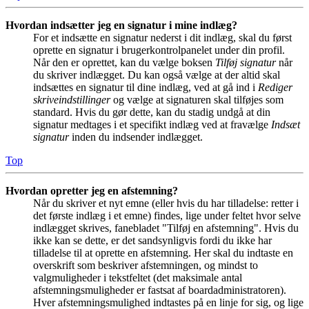
Hvordan indsætter jeg en signatur i mine indlæg?
For et indsætte en signatur nederst i dit indlæg, skal du først
oprette en signatur i brugerkontrolpanelet under din profil.
Når den er oprettet, kan du vælge boksen
Tilføj signatur
når
du skriver indlægget. Du kan også vælge at der altid skal
indsættes en signatur til dine indlæg, ved at gå ind i
Rediger
skriveindstillinger
og vælge at signaturen skal tilføjes som
standard. Hvis du gør dette, kan du stadig undgå at din
signatur medtages i et specifikt indlæg ved at fravælge
Indsæt
signatur
inden du indsender indlægget.
Top
Hvordan opretter jeg en afstemning?
Når du skriver et nyt emne (eller hvis du har tilladelse: retter i
det første indlæg i et emne) findes, lige under feltet hvor selve
indlægget skrives, fanebladet "Tilføj en afstemning". Hvis du
ikke kan se dette, er det sandsynligvis fordi du ikke har
tilladelse til at oprette en afstemning. Her skal du indtaste en
overskrift som beskriver afstemningen, og mindst to
valgmuligheder i tekstfeltet (det maksimale antal
afstemningsmuligheder er fastsat af boardadministratoren).
Hver afstemningsmulighed indtastes på en linje for sig, og lige