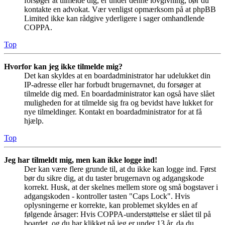
forsøger at tilmelde dig, er under denne lovgivning, bør du
kontakte en advokat. Vær venligst opmærksom på at phpBB
Limited ikke kan rådgive yderligere i sager omhandlende
COPPA.
Top
Hvorfor kan jeg ikke tilmelde mig?
Det kan skyldes at en boardadministrator har udelukket din
IP-adresse eller har forbudt brugernavnet, du forsøger at
tilmelde dig med. En boardadministrator kan også have slået
muligheden for at tilmelde sig fra og bevidst have lukket for
nye tilmeldinger. Kontakt en boardadministrator for at få
hjælp.
Top
Jeg har tilmeldt mig, men kan ikke logge ind!
Der kan være flere grunde til, at du ikke kan logge ind. Først
bør du sikre dig, at du taster brugernavn og adgangskode
korrekt. Husk, at der skelnes mellem store og små bogstaver i
adgangskoden - kontroller tasten "Caps Lock". Hvis
oplysningerne er korrekte, kan problemet skyldes en af
følgende årsager: Hvis COPPA-understøttelse er slået til på
boardet, og du har klikket på jeg er under 13 år, da du