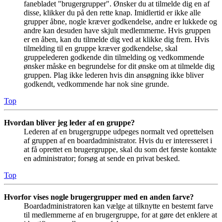
fanebladet "brugergrupper". Ønsker du at tilmelde dig en af
disse, klikker du på den rette knap. Imidlertid er ikke alle
grupper åbne, nogle kræver godkendelse, andre er lukkede og
andre kan desuden have skjult medlemmerne. Hvis gruppen
er en åben, kan du tilmelde dig ved at klikke dig frem. Hvis
tilmelding til en gruppe kræver godkendelse, skal
gruppelederen godkende din tilmelding og vedkommende
ønsker måske en begrundelse for dit ønske om at tilmelde dig
gruppen. Plag ikke lederen hvis din ansøgning ikke bliver
godkendt, vedkommende har nok sine grunde.
Top
Hvordan bliver jeg leder af en gruppe?
Lederen af en brugergruppe udpeges normalt ved oprettelsen
af gruppen af en boardadministrator. Hvis du er interesseret i
at få oprettet en brugergruppe, skal du som det første kontakte
en administrator; forsøg at sende en privat besked.
Top
Hvorfor vises nogle brugergrupper med en anden farve?
Boardadministratoren kan vælge at tilknytte en bestemt farve
til medlemmerne af en brugergruppe, for at gøre det enklere at