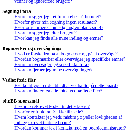
venner og ignorerede brugere?
Søgning i fora
Hvordan søger jeg i et forum eller på boardet?
Hvorfor giver min søgning ingen resultater?
Hvorfor returnerer min søgning en blank side!?
Hvordan søger jeg efter brugere?
Hvor kan jeg finde alle mine indlæg og emner?
Bogmærker og overvågnings
Hvad er forskellen på at bogmærke og på at overvåge?
Hvordan bogmærker eller overvåger jeg specifikke emner?
Hvordan overvåger jeg specifikke fora?
Hvordan fjerner jeg mine overvågninger?
Vedhæftede filer
Hvilke filtyper er det tilladt at vedhæfte på dette board?
Hvordan finder jeg alle mine vedhæftede filer?
phpBB spørgsmål
Hvem har skrevet koden til dette board?
Hvorfor er funktion X ikke til stede?
Hvem kontakter jeg vedr. misbrug og/eller lovligheden af
indlæg skrevet til dette board?
Hvordan kommer jeg i kontakt med en boardadministrator?