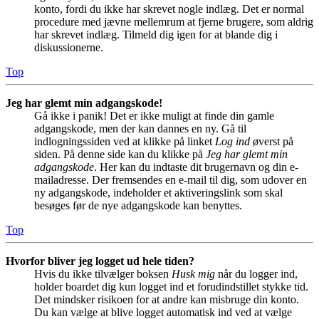
konto, fordi du ikke har skrevet nogle indlæg. Det er normal
procedure med jævne mellemrum at fjerne brugere, som aldrig
har skrevet indlæg. Tilmeld dig igen for at blande dig i
diskussionerne.
Top
Jeg har glemt min adgangskode!
Gå ikke i panik! Det er ikke muligt at finde din gamle
adgangskode, men der kan dannes en ny. Gå til
indlogningssiden ved at klikke på linket
Log ind
øverst på
siden. På denne side kan du klikke på
Jeg har glemt min
adgangskode
. Her kan du indtaste dit brugernavn og din e-
mailadresse. Der fremsendes en e-mail til dig, som udover en
ny adgangskode, indeholder et aktiveringslink som skal
besøges før de nye adgangskode kan benyttes.
Top
Hvorfor bliver jeg logget ud hele tiden?
Hvis du ikke tilvælger boksen
Husk mig
når du logger ind,
holder boardet dig kun logget ind et forudindstillet stykke tid.
Det mindsker risikoen for at andre kan misbruge din konto.
Du kan vælge at blive logget automatisk ind ved at vælge