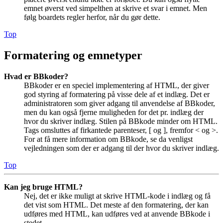
emnet øverst ved simpelthen at skrive et svar i emnet. Men
følg boardets regler herfor, når du gør dette.
Top
Formatering og emnetyper
Hvad er BBkoder?
BBkoder er en speciel implementering af HTML, der giver
god styring af formatering på visse dele af et indlæg. Det er
administratoren som giver adgang til anvendelse af BBkoder,
men du kan også fjerne muligheden for det pr. indlæg der
hvor du skriver indlæg. Stilen på BBkode minder om HTML.
Tags omsluttes af firkantede parenteser, [ og ], fremfor < og >.
For at få mere information om BBkode, se da venligst
vejledningen som der er adgang til der hvor du skriver indlæg.
Top
Kan jeg bruge HTML?
Nej, det er ikke muligt at skrive HTML-kode i indlæg og få
det vist som HTML. Det meste af den formatering, der kan
udføres med HTML, kan udføres ved at anvende BBkode i
stedet.