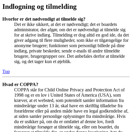
Indlogning og tilmelding
Hvorfor er det nødvendigt at tilmelde sig?
Det er ikke sikkert, at det er nødvendigt; det er boardets
administrator, der afgør, om det er nødvendigt at tilmelde sig
for at skrive indlæg. Tilmelding er dog altid en god ide, da det
giver adgang til flere muligheder, som ikke er tilgængelige for
anonyme brugere; funktioner som personligt billede på dine
indlæg, private beskeder, sende e-mails til andre tilmeldte
brugere, brugergrupper osv. Det anbefales derfor at tilmelde
sig, og det tager kun et øjeblik.
Top
Hvad er COPPA?
COPPA står for Child Online Privacy and Protection Act of
1998 og er en lov i United States of America (USA), som
kræver, at et websted, som potentielt samler information fra
mindreårige under 13 år, skal have en skriftlig tilladelse fra
forældrene eller på anden måde have en legal godkendelse af,
at siden samler personlige oplysninger fra mindreårige. Hvis
du er usikker på, om du er omfattet af denne lov, fordi
mindreårige forsøger at tilmelde sig, eller om boardet, du