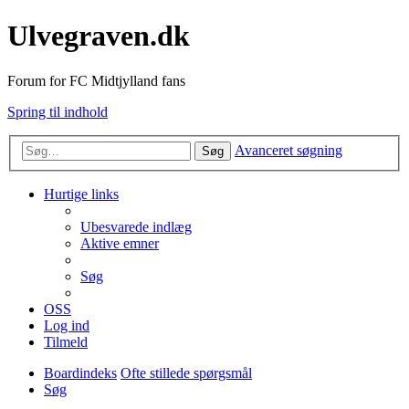
Ulvegraven.dk
Forum for FC Midtjylland fans
Spring til indhold
Avanceret søgning
Søg
Hurtige links
Ubesvarede indlæg
Aktive emner
Søg
OSS
Log ind
Tilmeld
Boardindeks
Ofte stillede spørgsmål
Søg