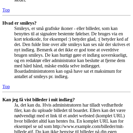
Top
Hvad er smileys?
Smileys, er små grafiske ikoner - eller billeder, som kan
benyttes til at signalere bestemte følelser. De bruges via en
kort tekstkode, for eksempel :) betyder glad, :( betyder ked af
det. Den fulde liste over alle smileys kan ses når der skrives et
nyt indlæg. Bemærk at det ikke er god tone at overdrive
brugen smileys. De kan hurtigt gøre et indlæg uoverskueligt,
og en redaktør eller administrator kan beslutte at fjerne dem
med hård hånd, måske endda selve indlægget.
Boardadministratoren kan også have sat et maksimum for
antallet af smileys pr. indlæg.
Top
Kan jeg få vist billeder i mit indlæg?
Ja, det kan du. Hvis administratoren har tilladt vedhæftede
filer, kan du uploade billedet til boardet. Ellers kan det være
nødvendigt med et link til et andet websted (komplet URL)
hvor billedet altid kan hentes fra. En komplet URL kan for
eksempel se ud som http://www.example.com/billeder/mit-
billede.gif. Du kan ikke henvise til billeder på din egen