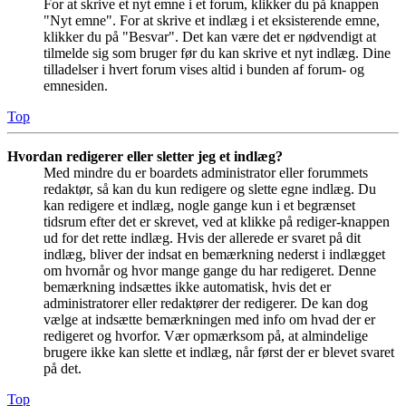
For at skrive et nyt emne i et forum, klikker du på knappen
"Nyt emne". For at skrive et indlæg i et eksisterende emne,
klikker du på "Besvar". Det kan være det er nødvendigt at
tilmelde sig som bruger før du kan skrive et nyt indlæg. Dine
tilladelser i hvert forum vises altid i bunden af forum- og
emnesiden.
Top
Hvordan redigerer eller sletter jeg et indlæg?
Med mindre du er boardets administrator eller forummets
redaktør, så kan du kun redigere og slette egne indlæg. Du
kan redigere et indlæg, nogle gange kun i et begrænset
tidsrum efter det er skrevet, ved at klikke på rediger-knappen
ud for det rette indlæg. Hvis der allerede er svaret på dit
indlæg, bliver der indsat en bemærkning nederst i indlægget
om hvornår og hvor mange gange du har redigeret. Denne
bemærkning indsættes ikke automatisk, hvis det er
administratorer eller redaktører der redigerer. De kan dog
vælge at indsætte bemærkningen med info om hvad der er
redigeret og hvorfor. Vær opmærksom på, at almindelige
brugere ikke kan slette et indlæg, når først der er blevet svaret
på det.
Top