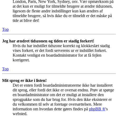
London, Paris, New York, Sydney, osv. Vær opmærksom på
at det kun er muligt for tilmeldte brugere at ændre tidszonen,
ligesom de fleste andre indstillinger kun kan ændres af
tilmeldte brugere, så hvis ikke du er tilmeldt er det måske på
tide at blive det!
Top
Jeg har ændret tidszonen og tiden er stadig forkert!
Hvis du har indstillet tidszone korrekt og klokkeslæt stadig
vises forkert, er det fordi serverens ur er indstillet forkert.
Kontakt venligst en boardadministrator for at få fejlen
korrigeret.
Top
Mit sprog er ikke i listen!
Det er enten fordi boardadministratorerne ikke har installeret
dit sprog, eller fordi det ikke er oversat endnu. Prøv at spørge
en boardadministrator om det er muligt at installere den
sprogpakke som du har brug for. Hvis den ikke eksisterer er
du velkommen til selv at foretage oversættelsen. Mere
information om hvordan dette gøres findes på
phpBB ®
's
websted.