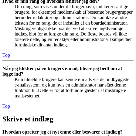
Hvad er min rang og hvordan ændrer jeg den?
Din rang, som vises under dit brugernavn, indikerer særlige
brugere, for eksempel medlemskab af bestemte brugergrupper,
herunder redaktører og administratorer. Du kan ikke ændre
teksten for en rang, de er indstillet af en boardadministrator.
Misbrug venligst ikke boardet ved at skrive unødvendige
indlæg blot for at forøge din rang. De fleste boards vil ikke
tolerere dette, og en redaktør eller administrator vil simpelthen
formindske dit antal indlæg.
Top
Når jeg klikker på en brugers e-mail, bliver jeg bedt om at
logge ind?
Kun tilmeldte brugere kan sende e-mails via det indbyggede
e-mailsystem, og kun hvis en administrator har slået denne
funktion til. Dette er for at forhindre gæster i at misbruge e-
mailsystemet.
Top
Skrive et indlæg
Hvordan opretter jeg et nyt emne eller besvarer et indlæg?