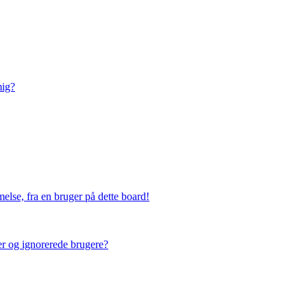
mig?
else, fra en bruger på dette board!
ner og ignorerede brugere?