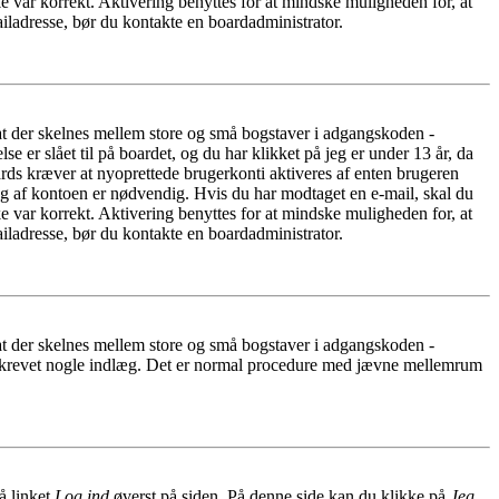
e var korrekt. Aktivering benyttes for at mindske muligheden for, at
iladresse, bør du kontakte en boardadministrator.
 at der skelnes mellem store og små bogstaver i adgangskoden -
er slået til på boardet, og du har klikket på jeg er under 13 år, da
oards kræver at nyoprettede brugerkonti aktiveres af enten brugeren
ing af kontoen er nødvendig. Hvis du har modtaget en e-mail, skal du
e var korrekt. Aktivering benyttes for at mindske muligheden for, at
iladresse, bør du kontakte en boardadministrator.
 at der skelnes mellem store og små bogstaver i adgangskoden -
har skrevet nogle indlæg. Det er normal procedure med jævne mellemrum
å linket
Log ind
øverst på siden. På denne side kan du klikke på
Jeg