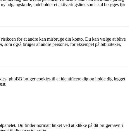
n ny adgangskode, indeholder et aktiveringslink som skal besøges før
r risikoen for at andre kan misbruge din konto. Du kan vælge at blive
r, som også bruges af andre personer, for eksempel på biblioteker,
ies. phpBB bruger cookies til at identificere dig og holde dig logget
æst.
lpanelet. Du finder normalt linket ved at klikke på dit brugernavn i
 gemt til dine næste besøg.