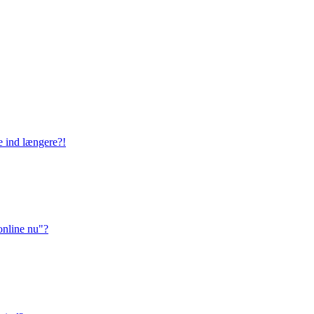
ge ind længere?!
online nu"?