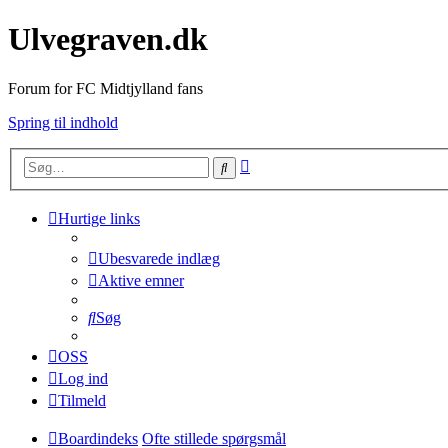
Ulvegraven.dk
Forum for FC Midtjylland fans
Spring til indhold
Avanceret
Søg
søgning
Hurtige links
Ubesvarede indlæg
Aktive emner
Søg
OSS
Log ind
Tilmeld
Boardindeks
Ofte stillede spørgsmål