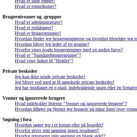
Hvad er låste emner?
Hvad er emneikoner?
Brugerniveauer og -grupper
Hvad er administratorer?
Hvad er redaktører?
Hvad er brugergrupper?
Hvordan finder jeg brugergrupperne og hvordan tilmelder jeg 
Hvordan bliver jeg leder af en gruppe?
Hvorfor vises nogle brugergrupper med en anden farve?
Hvad er "Standardbrugergruppe"?
Hvad viser linket til "Holdet"?
Private beskeder
Jeg kan ikke sende private beskeder!
Jeg bliver ved med at få uønskede private beskeder!
Jeg har modtaget en e-mail, indeholdende spam eller en fornærm
Venner og ignorerede brugere
Hvad indeholder listerne "Venner og ignorerede brugere"?
Hvordan tilføjer og fjerner jeg brugere på mine lister over ven
Søgning i fora
Hvordan søger jeg i et forum eller på boardet?
Hvorfor giver min søgning ingen resultater?
Hvorfor returnerer min søgning en blank side!?