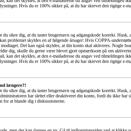
il, kan det skyldes, at den e-mailadresse du angav ved tilmeldingen ikk
ysninger. Hvis du er 100% sikker på, at du har skrevet den rigtige e-ma
bør du sikre dig, at du taster brugernavn og adgangskode korrekt. Husk,
kan problemet skyldes en af følgende årsager: Hvis COPPA-understøttelse 
ar modtaget. Det kan også skyldes, at din konto skal aktiveres. Nogle b
lmeldte dig, skulle du gerne være blevet gjort opmærksom på om aktiver
il, kan det skyldes, at den e-mailadresse du angav ved tilmeldingen ikk
ysninger. Hvis du er 100% sikker på, at du har skrevet den rigtige e-ma
 ind længere?!
bør du sikre dig, at du taster brugernavn og adgangskode korrekt. Husk,
dministratoren har slettet eller deaktiveret din konto, fordi du ikke 
n for at blande dig i diskussionerne.
kode, men der kan dannes en ny. Gå til indlogningssiden ved at klikke p