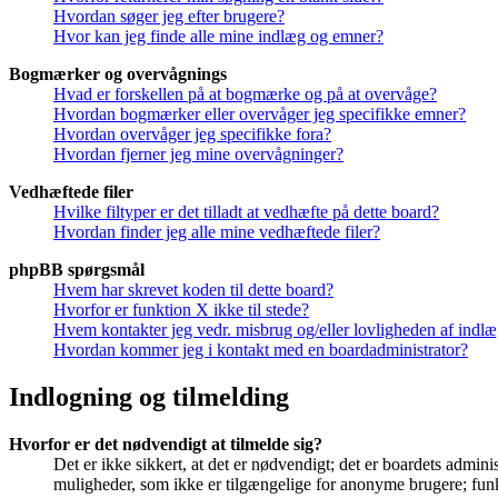
Hvordan søger jeg efter brugere?
Hvor kan jeg finde alle mine indlæg og emner?
Bogmærker og overvågnings
Hvad er forskellen på at bogmærke og på at overvåge?
Hvordan bogmærker eller overvåger jeg specifikke emner?
Hvordan overvåger jeg specifikke fora?
Hvordan fjerner jeg mine overvågninger?
Vedhæftede filer
Hvilke filtyper er det tilladt at vedhæfte på dette board?
Hvordan finder jeg alle mine vedhæftede filer?
phpBB spørgsmål
Hvem har skrevet koden til dette board?
Hvorfor er funktion X ikke til stede?
Hvem kontakter jeg vedr. misbrug og/eller lovligheden af indlæg
Hvordan kommer jeg i kontakt med en boardadministrator?
Indlogning og tilmelding
Hvorfor er det nødvendigt at tilmelde sig?
Det er ikke sikkert, at det er nødvendigt; det er boardets adminis
muligheder, som ikke er tilgængelige for anonyme brugere; funkt