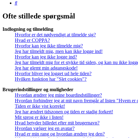
Søg
Ofte stillede spørgsmål
Indlogning og tilmelding
Hvorfor er det nødvendigt at tilmelde sig?
Hvad er COPPA?
Hvorfor kan jeg ikke tilmelde mig?
Jeg har tilmeldt mig, men kan ikke logge ind!
Hvorfor kan jeg ikke logge ind?
Jeg har tilmeldt mig for et stykke tid siden, og kan nu ikke log
Jeg har glemt min adgangskode!
Hvorfor bliver jeg logget ud hele tiden?
Hvilken funktion har "Slet cookies"?
Brugerindstillinger og muligheder
Hvordan ændrer jeg mine boardindstillinger?
Hvordan forhindrer jeg at mit navn fremgår af listen "Hvem er 
Tiden er ikke vist korrekt!
Jeg har ændret tidszonen og tiden er stadig forkert!
Mit sprog er ikke i listen!
Hvad betyder billedet efter mit brugernavn?
Hvordan vælger jeg en avatar?
Hvad er min rang og hvordan ændrer jeg den?