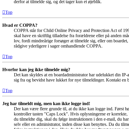
derfor at tilmelde sig, og det tager kun et øjeblik.
Top
Hvad er COPPA?
COPPA står for Child Online Privacy and Protection Act of 1998
skal have en skriftlig tilladelse fra forældrene eller på anden 
lov, fordi mindreårige forsøger at tilmelde sig, eller om boar
rådgive yderligere i sager omhandlende COPPA.
Top
Hvorfor kan jeg ikke tilmelde mig?
Det kan skyldes at en boardadministrator har udelukket din IP-a
sig fra og bevidst have lukket for nye tilmeldinger. Kontakt en b
Top
Jeg har tilmeldt mig, men kan ikke logge ind!
Der kan være flere grunde til, at du ikke kan logge ind. Først 
kontroller tasten "Caps Lock". Hvis oplysningerne er korrekte, 
du tilmeldte dig, skal du følge instruktionen i den e-mail, du h
selv eller en administrator, inden disse kan benyttes. Da du ti