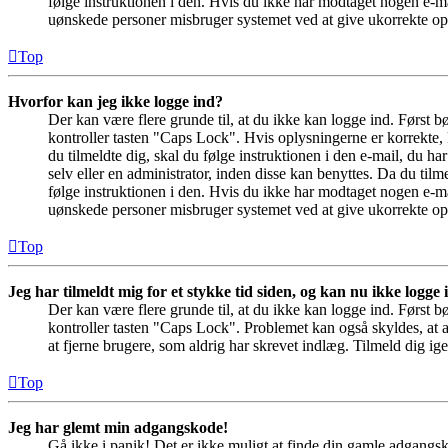
følge instruktionen i den. Hvis du ikke har modtaget nogen e-ma
uønskede personer misbruger systemet ved at give ukorrekte opl
Top
Hvorfor kan jeg ikke logge ind?
Der kan være flere grunde til, at du ikke kan logge ind. Først 
kontroller tasten "Caps Lock". Hvis oplysningerne er korrekte, 
du tilmeldte dig, skal du følge instruktionen i den e-mail, du h
selv eller en administrator, inden disse kan benyttes. Da du ti
følge instruktionen i den. Hvis du ikke har modtaget nogen e-ma
uønskede personer misbruger systemet ved at give ukorrekte opl
Top
Jeg har tilmeldt mig for et stykke tid siden, og kan nu ikke logge
Der kan være flere grunde til, at du ikke kan logge ind. Først 
kontroller tasten "Caps Lock". Problemet kan også skyldes, at a
at fjerne brugere, som aldrig har skrevet indlæg. Tilmeld dig ige
Top
Jeg har glemt min adgangskode!
Gå ikke i panik! Det er ikke muligt at finde din gamle adgangs