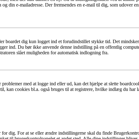
n og din e-mailadresse. Der fremsendes en e-mail til dig, som udover e
er boardet dig kun logget ind et forudindstillet stykke tid. Det mindske
ogger ind. Du bør ikke anvende denne indstilling på en offentlig compute
tratoren slået muligheden for automatisk indlogning fra.
 problemer med at logge ind eller ud, kan det hjælpe at slette boardcook
l, kan cookies bl.a. også bruges til at registrere, hvilke indlæg du har l
r dig. For at se eller ændre indstillingerne skal du finde Brugerkontro
ket til brugerkontrolpanelet et andet sted. Alle dine indstillinger bliver