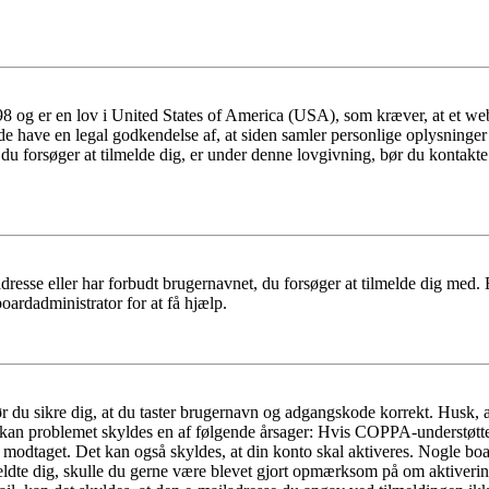
 og er en lov i United States of America (USA), som kræver, at et webs
måde have en legal godkendelse af, at siden samler personlige oplysninge
det, du forsøger at tilmelde dig, er under denne lovgivning, bør du kon
dresse eller har forbudt brugernavnet, du forsøger at tilmelde dig med.
oardadministrator for at få hjælp.
bør du sikre dig, at du taster brugernavn og adgangskode korrekt. Husk,
kan problemet skyldes en af følgende årsager: Hvis COPPA-understøttelse 
ar modtaget. Det kan også skyldes, at din konto skal aktiveres. Nogle b
lmeldte dig, skulle du gerne være blevet gjort opmærksom på om aktiver