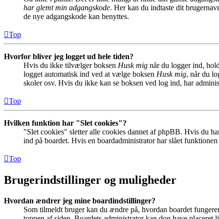
har glemt min adgangskode
. Her kan du indtaste dit brugernav
de nye adgangskode kan benyttes.
Top
Hvorfor bliver jeg logget ud hele tiden?
Hvis du ikke tilvælger boksen
Husk mig
når du logger ind, hold
logget automatisk ind ved at vælge boksen
Husk mig
, når du l
skoler osv. Hvis du ikke kan se boksen ved log ind, har adminis
Top
Hvilken funktion har "Slet cookies"?
"Slet cookies" sletter alle cookies dannet af phpBB. Hvis du har
ind på boardet. Hvis en boardadministrator har slået funktionen ti
Top
Brugerindstillinger og muligheder
Hvordan ændrer jeg mine boardindstillinger?
Som tilmeldt bruger kan du ændre på, hvordan boardet fungerer fo
toppen af siden. Boardets administrator kan dog have placeret lin