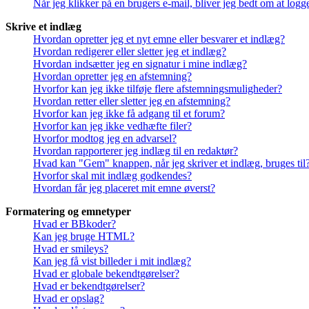
Når jeg klikker på en brugers e-mail, bliver jeg bedt om at logg
Skrive et indlæg
Hvordan opretter jeg et nyt emne eller besvarer et indlæg?
Hvordan redigerer eller sletter jeg et indlæg?
Hvordan indsætter jeg en signatur i mine indlæg?
Hvordan opretter jeg en afstemning?
Hvorfor kan jeg ikke tilføje flere afstemningsmuligheder?
Hvordan retter eller sletter jeg en afstemning?
Hvorfor kan jeg ikke få adgang til et forum?
Hvorfor kan jeg ikke vedhæfte filer?
Hvorfor modtog jeg en advarsel?
Hvordan rapporterer jeg indlæg til en redaktør?
Hvad kan "Gem" knappen, når jeg skriver et indlæg, bruges til
Hvorfor skal mit indlæg godkendes?
Hvordan får jeg placeret mit emne øverst?
Formatering og emnetyper
Hvad er BBkoder?
Kan jeg bruge HTML?
Hvad er smileys?
Kan jeg få vist billeder i mit indlæg?
Hvad er globale bekendtgørelser?
Hvad er bekendtgørelser?
Hvad er opslag?