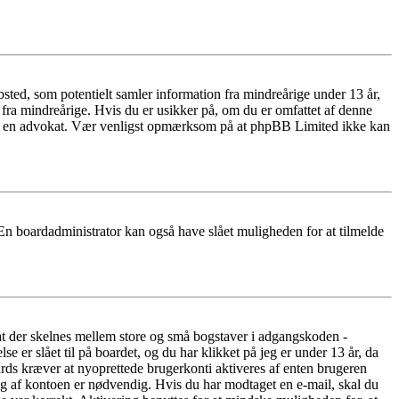
ted, som potentielt samler information fra mindreårige under 13 år,
r fra mindreårige. Hvis du er usikker på, om du er omfattet af denne
takte en advokat. Vær venligst opmærksom på at phpBB Limited ikke kan
 En boardadministrator kan også have slået muligheden for at tilmelde
 at der skelnes mellem store og små bogstaver i adgangskoden -
er slået til på boardet, og du har klikket på jeg er under 13 år, da
oards kræver at nyoprettede brugerkonti aktiveres af enten brugeren
ing af kontoen er nødvendig. Hvis du har modtaget en e-mail, skal du