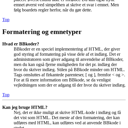
emnet øverst ved simpelthen at skrive et svar i emnet. Men
følg boardets regler herfor, når du gør dette.
Top
Formatering og emnetyper
Hvad er BBkoder?
BBkoder er en speciel implementering af HTML, der giver
god styring af formatering på visse dele af et indlæg. Det er
administratoren som giver adgang til anvendelse af BBkoder,
men du kan også fjerne muligheden for det pr. indlæg der
hvor du skriver indlæg. Stilen på BBkode minder om HTML.
Tags omsluttes af firkantede parenteser, [ og ], fremfor < og >.
For at få mere information om BBkode, se da venligst
vejledningen som der er adgang til der hvor du skriver indlæg.
Top
Kan jeg bruge HTML?
Nej, det er ikke muligt at skrive HTML-kode i indlæg og få
det vist som HTML. Det meste af den formatering, der kan
udføres med HTML, kan udføres ved at anvende BBkode i
stedet.