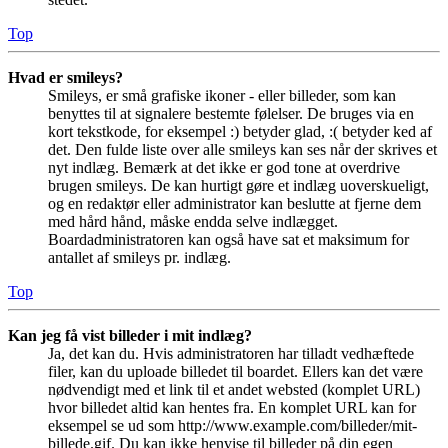
Top
Hvad er smileys?
Smileys, er små grafiske ikoner - eller billeder, som kan
benyttes til at signalere bestemte følelser. De bruges via en
kort tekstkode, for eksempel :) betyder glad, :( betyder ked af
det. Den fulde liste over alle smileys kan ses når der skrives et
nyt indlæg. Bemærk at det ikke er god tone at overdrive
brugen smileys. De kan hurtigt gøre et indlæg uoverskueligt,
og en redaktør eller administrator kan beslutte at fjerne dem
med hård hånd, måske endda selve indlægget.
Boardadministratoren kan også have sat et maksimum for
antallet af smileys pr. indlæg.
Top
Kan jeg få vist billeder i mit indlæg?
Ja, det kan du. Hvis administratoren har tilladt vedhæftede
filer, kan du uploade billedet til boardet. Ellers kan det være
nødvendigt med et link til et andet websted (komplet URL)
hvor billedet altid kan hentes fra. En komplet URL kan for
eksempel se ud som http://www.example.com/billeder/mit-
billede.gif. Du kan ikke henvise til billeder på din egen