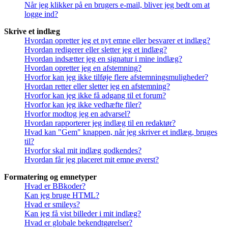
Når jeg klikker på en brugers e-mail, bliver jeg bedt om at
logge ind?
Skrive et indlæg
Hvordan opretter jeg et nyt emne eller besvarer et indlæg?
Hvordan redigerer eller sletter jeg et indlæg?
Hvordan indsætter jeg en signatur i mine indlæg?
Hvordan opretter jeg en afstemning?
Hvorfor kan jeg ikke tilføje flere afstemningsmuligheder?
Hvordan retter eller sletter jeg en afstemning?
Hvorfor kan jeg ikke få adgang til et forum?
Hvorfor kan jeg ikke vedhæfte filer?
Hvorfor modtog jeg en advarsel?
Hvordan rapporterer jeg indlæg til en redaktør?
Hvad kan "Gem" knappen, når jeg skriver et indlæg, bruges
til?
Hvorfor skal mit indlæg godkendes?
Hvordan får jeg placeret mit emne øverst?
Formatering og emnetyper
Hvad er BBkoder?
Kan jeg bruge HTML?
Hvad er smileys?
Kan jeg få vist billeder i mit indlæg?
Hvad er globale bekendtgørelser?