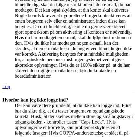
tilmeldte dig, skal du følge instruktionen i den e-mail, du har
modtaget. Det kan også skyldes, at din konto skal aktiveres.
Nogle boards kræver at nyoprettede brugerkonti aktiveres af
enten brugeren selv eller en administrator, inden disse kan
benyttes. Da du tilmeldte dig, skulle du gerne være blevet
gjort opmærksom på om aktivering af kontoen er nødvendig.
Hvis du har modtaget en e-mail, skal du følge instruktionen i
den. Hvis du ikke har modtaget nogen e-mail, kan det
skyldes, at den e-mailadresse du angav ved tilmeldingen ikke
var korrekt. Aktivering benyttes for at mindske muligheden
for, at uønskede personer misbruger systemet ved at give
ukorrekte oplysninger. Hvis du er 100% sikker på, at du har
skrevet den rigtige e-mailadresse, bør du kontakte en
boardadministrator.
Top
Hvorfor kan jeg ikke logge ind?
Der kan være flere grunde til, at du ikke kan logge ind. Først
bør du sikre dig, at du taster brugernavn og adgangskode
korrekt. Husk, at der skelnes mellem store og små bogstaver i
adgangskoden - kontroller tasten "Caps Lock". Hvis
oplysningerne er korrekte, kan problemet skyldes en af
følgende årsager: Hvis COPPA-understøttelse er slået til på