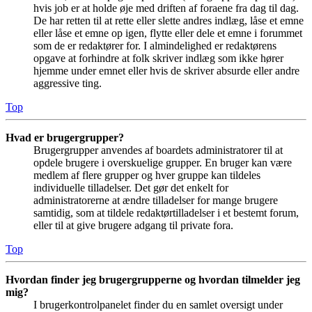
hvis job er at holde øje med driften af foraene fra dag til dag.
De har retten til at rette eller slette andres indlæg, låse et emne
eller låse et emne op igen, flytte eller dele et emne i forummet
som de er redaktører for. I almindelighed er redaktørens
opgave at forhindre at folk skriver indlæg som ikke hører
hjemme under emnet eller hvis de skriver absurde eller andre
aggressive ting.
Top
Hvad er brugergrupper?
Brugergrupper anvendes af boardets administratorer til at
opdele brugere i overskuelige grupper. En bruger kan være
medlem af flere grupper og hver gruppe kan tildeles
individuelle tilladelser. Det gør det enkelt for
administratorerne at ændre tilladelser for mange brugere
samtidig, som at tildele redaktørtilladelser i et bestemt forum,
eller til at give brugere adgang til private fora.
Top
Hvordan finder jeg brugergrupperne og hvordan tilmelder jeg
mig?
I brugerkontrolpanelet finder du en samlet oversigt under