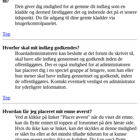
til?
Den giver dig mulighed for at gemme dit indlæg som en
kladde og dermed færdiggøre det og indsende det på et senere
tidspunkt. Du får adgang til dine gemte kladder via
brugerkontrolpanelet.
Top
Hvorfor skal mit indlæg godkendes?
Boardadministratoren kan beslutte at det forum du skriver til,
skal have alle indlæg gennemset og godkendt inden de
offentliggøres. Der er også mulighed for at administratoren
har placeret dig i en speciel gruppe af brugere, som han eller
hun mener skal have indlæg gennemset og godkendt, inden
de offentliggøres. Kontakt eventuelt venligst en administrator
for yderligere information.
Top
Hvordan får jeg placeret mit emne øverst?
Ved at klikke på linket "Placer øverst" når du viser dit emne,
kan du flytte emnet til toppen af forummet på den første side.
Hvis du ikke kan se linket, kan det skyldes at denne mulighed
er slået fra eller at det mindst tilladte tidsrum for at kunne
placere øverst endnu ikke er forløbet. Du kan også flytte