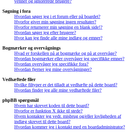
venner og ignorerede brugere?
Søgning i fora
Hvordan søger jeg i et forum eller på boardet?
Hvorfor giver min søgning ingen resultater?
Hvorfor returnerer min søgning en blank side!?
Hvordan søger jeg efter brugere?
Hvor kan jeg finde alle mine indlæg og emner?
Bogmærker og overvågnings
Hvad er forskellen på at bogmærke og på at overvåge?
Hvordan bogmærker eller overvåger jeg specifikke emner?
Hvordan overvåger jeg specifikke fora?
Hvordan fjerner jeg mine overvågninger?
Vedhæftede filer
Hvilke filtyper er det tilladt at vedhæfte på dette board?
Hvordan finder jeg alle mine vedhæftede filer?
phpBB spørgsmål
Hvem har skrevet koden til dette board?
Hvorfor er funktion X ikke til stede?
Hvem kontakter jeg vedr. misbrug og/eller lovligheden af
indlæg skrevet til dette board?
Hvordan kommer jeg i kontakt med en boardadministrator?