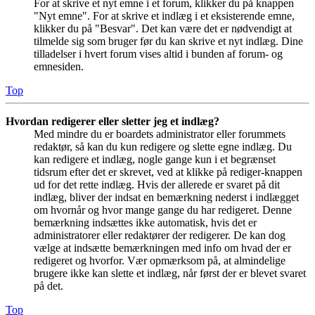
For at skrive et nyt emne i et forum, klikker du på knappen
"Nyt emne". For at skrive et indlæg i et eksisterende emne,
klikker du på "Besvar". Det kan være det er nødvendigt at
tilmelde sig som bruger før du kan skrive et nyt indlæg. Dine
tilladelser i hvert forum vises altid i bunden af forum- og
emnesiden.
Top
Hvordan redigerer eller sletter jeg et indlæg?
Med mindre du er boardets administrator eller forummets
redaktør, så kan du kun redigere og slette egne indlæg. Du
kan redigere et indlæg, nogle gange kun i et begrænset
tidsrum efter det er skrevet, ved at klikke på rediger-knappen
ud for det rette indlæg. Hvis der allerede er svaret på dit
indlæg, bliver der indsat en bemærkning nederst i indlægget
om hvornår og hvor mange gange du har redigeret. Denne
bemærkning indsættes ikke automatisk, hvis det er
administratorer eller redaktører der redigerer. De kan dog
vælge at indsætte bemærkningen med info om hvad der er
redigeret og hvorfor. Vær opmærksom på, at almindelige
brugere ikke kan slette et indlæg, når først der er blevet svaret
på det.
Top