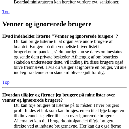
Boardadministratoren kan herefter vurdere evt. sanktioner.
Top
Venner og ignorerede brugere
Hvad indeholder listerne "Venner og ignorerede brugere"?
Du kan bruge listerne til at organisere andre brugere af
boardet. Brugere på din venneliste bliver listet i
brugerkontrolpanelet, så du hurtigt kan se deres onlinestatus
og sende dem private beskeder. Afhængig af om boardets
skabelon understøtter dette, vil indlæg fra disse brugere også
blive fremhævet. Hvis du vælger at ignorere en bruger, vil alle
indlæg fra denne som standard blive skjult for dig.
Top
Hvordan tilføjer og fjerner jeg brugere på mine lister over
venner og ignorerede brugere?
Du kan føje brugere til listerne på to måder. I hver brugers
profil findes et link som kan bruges, enten til at føje brugeren
til din venneliste, eller til listen over ignorerede brugere.
Alternativt kan du i brugerkontrolpanelet tilføje brugere
direkte ved at indtaste brugernavne. Her kan du også fjerne