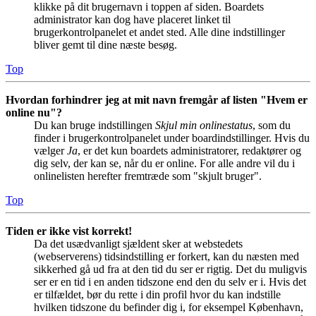
klikke på dit brugernavn i toppen af siden. Boardets
administrator kan dog have placeret linket til
brugerkontrolpanelet et andet sted. Alle dine indstillinger
bliver gemt til dine næste besøg.
Top
Hvordan forhindrer jeg at mit navn fremgår af listen "Hvem er
online nu"?
Du kan bruge indstillingen
Skjul min onlinestatus
, som du
finder i brugerkontrolpanelet under boardindstillinger. Hvis du
vælger
Ja
, er det kun boardets administratorer, redaktører og
dig selv, der kan se, når du er online. For alle andre vil du i
onlinelisten herefter fremtræde som "skjult bruger".
Top
Tiden er ikke vist korrekt!
Da det usædvanligt sjældent sker at webstedets
(webserverens) tidsindstilling er forkert, kan du næsten med
sikkerhed gå ud fra at den tid du ser er rigtig. Det du muligvis
ser er en tid i en anden tidszone end den du selv er i. Hvis det
er tilfældet, bør du rette i din profil hvor du kan indstille
hvilken tidszone du befinder dig i, for eksempel København,