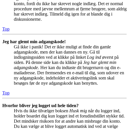
konto, fordi du ikke har skrevet nogle indlæg. Det er normal
procedure med jævne mellemrum at fjerne brugere, som aldrig
har skrevet indlæg. Tilmeld dig igen for at blande dig i
diskussionerne.
Top
Jeg har glemt min adgangskode!
Gå ikke i panik! Det er ikke muligt at finde din gamle
adgangskode, men der kan dannes en ny. Gå til
indlogningssiden ved at klikke på linket
Log ind
øverst på
siden. På denne side kan du klikke på
Jeg har glemt min
adgangskode
. Her kan du indtaste dit brugernavn og din e-
mailadresse. Der fremsendes en e-mail til dig, som udover en
ny adgangskode, indeholder et aktiveringslink som skal
besøges før de nye adgangskode kan benyttes.
Top
Hvorfor bliver jeg logget ud hele tiden?
Hvis du ikke tilvælger boksen
Husk mig
når du logger ind,
holder boardet dig kun logget ind et forudindstillet stykke tid.
Det mindsker risikoen for at andre kan misbruge din konto.
Du kan vælge at blive logget automatisk ind ved at vælge