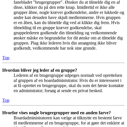
fanebladet "brugergrupper". Ønsker du at tilmelde dig en af
disse, klikker du på den rette knap. Imidlertid er ikke alle
grupper åbne, nogle kræver godkendelse, andre er lukkede og
andre kan desuden have skjult medlemmerne. Hvis gruppen
er en åben, kan du tilmelde dig ved at klikke dig frem. Hvis
tilmelding til en gruppe kræver godkendelse, skal
gruppelederen godkende din tilmelding og vedkommende
ønsker måske en begrundelse for dit ønske om at tilmelde dig
gruppen. Plag ikke lederen hvis din ansøgning ikke bliver
godkendt, vedkommende har nok sine grunde.
Top
Hvordan bliver jeg leder af en gruppe?
Lederen af en brugergruppe udpeges normalt ved oprettelsen
af gruppen af en boardadministrator. Hvis du er interesseret i
at få oprettet en brugergruppe, skal du som det første kontakte
en administrator; forsøg at sende en privat besked.
Top
Hvorfor vises nogle brugergrupper med en anden farve?
Boardadministratoren kan vælge at tilknytte en bestemt farve
til medlemmerne af en brugergruppe, for at gøre det enklere at