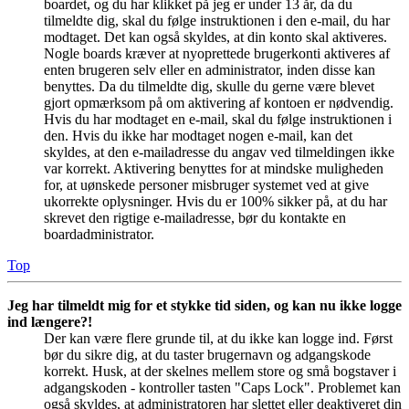
boardet, og du har klikket på jeg er under 13 år, da du
tilmeldte dig, skal du følge instruktionen i den e-mail, du har
modtaget. Det kan også skyldes, at din konto skal aktiveres.
Nogle boards kræver at nyoprettede brugerkonti aktiveres af
enten brugeren selv eller en administrator, inden disse kan
benyttes. Da du tilmeldte dig, skulle du gerne være blevet
gjort opmærksom på om aktivering af kontoen er nødvendig.
Hvis du har modtaget en e-mail, skal du følge instruktionen i
den. Hvis du ikke har modtaget nogen e-mail, kan det
skyldes, at den e-mailadresse du angav ved tilmeldingen ikke
var korrekt. Aktivering benyttes for at mindske muligheden
for, at uønskede personer misbruger systemet ved at give
ukorrekte oplysninger. Hvis du er 100% sikker på, at du har
skrevet den rigtige e-mailadresse, bør du kontakte en
boardadministrator.
Top
Jeg har tilmeldt mig for et stykke tid siden, og kan nu ikke logge
ind længere?!
Der kan være flere grunde til, at du ikke kan logge ind. Først
bør du sikre dig, at du taster brugernavn og adgangskode
korrekt. Husk, at der skelnes mellem store og små bogstaver i
adgangskoden - kontroller tasten "Caps Lock". Problemet kan
også skyldes, at administratoren har slettet eller deaktiveret din