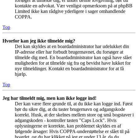
forsøger at tilmelde dig, er under denne lovgivning, bør du
kontakte en advokat. Vær venligst opmærksom på at phpBB
Limited ikke kan rådgive yderligere i sager omhandlende
COPPA.
Top
Hvorfor kan jeg ikke tilmelde mig?
Det kan skyldes at en boardadministrator har udelukket din
IP-adresse eller har forbudt brugernavnet, du forsøger at
tilmelde dig med. En boardadministrator kan også have slået
muligheden for at tilmelde sig fra og bevidst have lukket for
nye tilmeldinger. Kontakt en boardadministrator for at få
hjælp.
Top
Jeg har tilmeldt mig, men kan ikke logge ind!
Der kan være flere grunde til, at du ikke kan logge ind. Først
bør du sikre dig, at du taster brugernavn og adgangskode
korrekt. Husk, at der skelnes mellem store og små bogstaver i
adgangskoden - kontroller tasten "Caps Lock". Hvis
oplysningerne er korrekte, kan problemet skyldes en af
følgende årsager: Hvis COPPA-understøttelse er slået til på
boardet, og du har klikket på jeg er under 13 år, da du