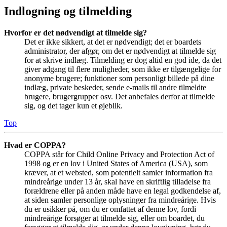
Indlogning og tilmelding
Hvorfor er det nødvendigt at tilmelde sig?
Det er ikke sikkert, at det er nødvendigt; det er boardets
administrator, der afgør, om det er nødvendigt at tilmelde sig
for at skrive indlæg. Tilmelding er dog altid en god ide, da det
giver adgang til flere muligheder, som ikke er tilgængelige for
anonyme brugere; funktioner som personligt billede på dine
indlæg, private beskeder, sende e-mails til andre tilmeldte
brugere, brugergrupper osv. Det anbefales derfor at tilmelde
sig, og det tager kun et øjeblik.
Top
Hvad er COPPA?
COPPA står for Child Online Privacy and Protection Act of
1998 og er en lov i United States of America (USA), som
kræver, at et websted, som potentielt samler information fra
mindreårige under 13 år, skal have en skriftlig tilladelse fra
forældrene eller på anden måde have en legal godkendelse af,
at siden samler personlige oplysninger fra mindreårige. Hvis
du er usikker på, om du er omfattet af denne lov, fordi
mindreårige forsøger at tilmelde sig, eller om boardet, du