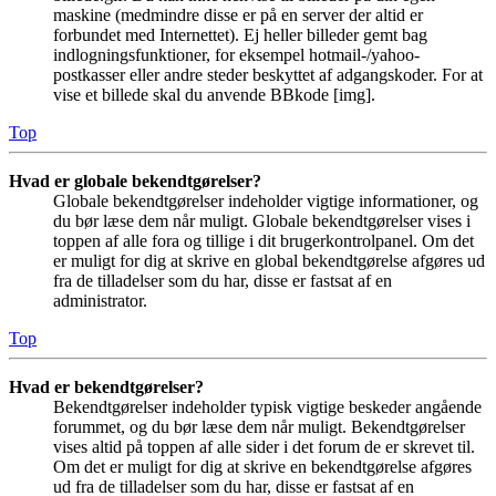
maskine (medmindre disse er på en server der altid er
forbundet med Internettet). Ej heller billeder gemt bag
indlogningsfunktioner, for eksempel hotmail-/yahoo-
postkasser eller andre steder beskyttet af adgangskoder. For at
vise et billede skal du anvende BBkode [img].
Top
Hvad er globale bekendtgørelser?
Globale bekendtgørelser indeholder vigtige informationer, og
du bør læse dem når muligt. Globale bekendtgørelser vises i
toppen af alle fora og tillige i dit brugerkontrolpanel. Om det
er muligt for dig at skrive en global bekendtgørelse afgøres ud
fra de tilladelser som du har, disse er fastsat af en
administrator.
Top
Hvad er bekendtgørelser?
Bekendtgørelser indeholder typisk vigtige beskeder angående
forummet, og du bør læse dem når muligt. Bekendtgørelser
vises altid på toppen af alle sider i det forum de er skrevet til.
Om det er muligt for dig at skrive en bekendtgørelse afgøres
ud fra de tilladelser som du har, disse er fastsat af en