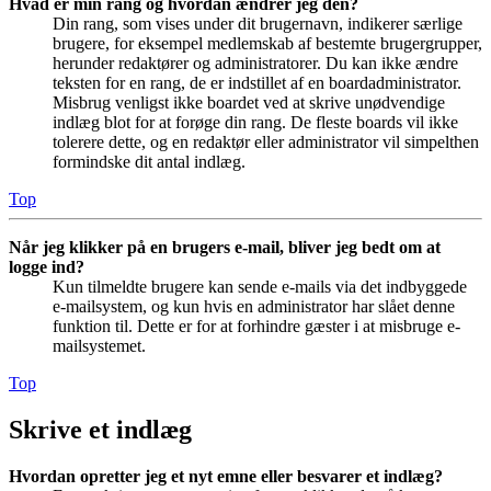
Hvad er min rang og hvordan ændrer jeg den?
Din rang, som vises under dit brugernavn, indikerer særlige
brugere, for eksempel medlemskab af bestemte brugergrupper,
herunder redaktører og administratorer. Du kan ikke ændre
teksten for en rang, de er indstillet af en boardadministrator.
Misbrug venligst ikke boardet ved at skrive unødvendige
indlæg blot for at forøge din rang. De fleste boards vil ikke
tolerere dette, og en redaktør eller administrator vil simpelthen
formindske dit antal indlæg.
Top
Når jeg klikker på en brugers e-mail, bliver jeg bedt om at
logge ind?
Kun tilmeldte brugere kan sende e-mails via det indbyggede
e-mailsystem, og kun hvis en administrator har slået denne
funktion til. Dette er for at forhindre gæster i at misbruge e-
mailsystemet.
Top
Skrive et indlæg
Hvordan opretter jeg et nyt emne eller besvarer et indlæg?