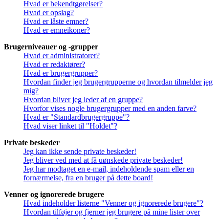
Hvad er bekendtgørelser?
Hvad er opslag?
Hvad er låste emner?
Hvad er emneikoner?
Brugerniveauer og -grupper
Hvad er administratorer?
Hvad er redaktører?
Hvad er brugergrupper?
Hvordan finder jeg brugergrupperne og hvordan tilmelder jeg
mig?
Hvordan bliver jeg leder af en gruppe?
Hvorfor vises nogle brugergrupper med en anden farve?
Hvad er "Standardbrugergruppe"?
Hvad viser linket til "Holdet"?
Private beskeder
Jeg kan ikke sende private beskeder!
Jeg bliver ved med at få uønskede private beskeder!
Jeg har modtaget en e-mail, indeholdende spam eller en
fornærmelse, fra en bruger på dette board!
Venner og ignorerede brugere
Hvad indeholder listerne "Venner og ignorerede brugere"?
Hvordan tilføjer og fjerner jeg brugere på mine lister over