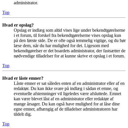
administrator.
Top
Hvad er opslag?
Opslag er indlæg som altid vises lige under bekendtgørelserne
i et forum, til forskel fra bekendtgørelserne vises opslag kun
på den første side. De er ofte også temmelig vigtige, og du bør
læse dem, når du har mulighed for det. Ligesom med
bekendtgørelser er det boardets administrator, der fastsætter de
nødvendige tilladelser for at kunne skrive et opslag i et forum.
Top
Hvad er låste emner?
Låste emner er sat således enten af en administrator eller af en
redaktør. Du kan ikke svare på indlæg i sådan et emne, og
eventuelle afstemninger vil ligeledes være afsluttede. Emnet
kan være blevet låst af en administrator eller redaktør af
mange årsager. Du kan også have mulighed for at låse dine
egne emner, afhængig af de tilladelser administratoren har
tildelt dig.
Top