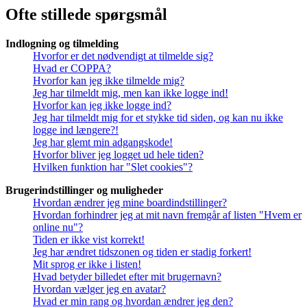
Ofte stillede spørgsmål
Indlogning og tilmelding
Hvorfor er det nødvendigt at tilmelde sig?
Hvad er COPPA?
Hvorfor kan jeg ikke tilmelde mig?
Jeg har tilmeldt mig, men kan ikke logge ind!
Hvorfor kan jeg ikke logge ind?
Jeg har tilmeldt mig for et stykke tid siden, og kan nu ikke
logge ind længere?!
Jeg har glemt min adgangskode!
Hvorfor bliver jeg logget ud hele tiden?
Hvilken funktion har "Slet cookies"?
Brugerindstillinger og muligheder
Hvordan ændrer jeg mine boardindstillinger?
Hvordan forhindrer jeg at mit navn fremgår af listen "Hvem er
online nu"?
Tiden er ikke vist korrekt!
Jeg har ændret tidszonen og tiden er stadig forkert!
Mit sprog er ikke i listen!
Hvad betyder billedet efter mit brugernavn?
Hvordan vælger jeg en avatar?
Hvad er min rang og hvordan ændrer jeg den?