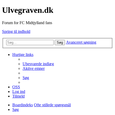
Ulvegraven.dk
Forum for FC Midtjylland fans
Spring til indhold
Avanceret søgning
Søg
Hurtige links
Ubesvarede indlæg
Aktive emner
Søg
OSS
Log ind
Tilmeld
Boardindeks
Ofte stillede spørgsmål
Søg