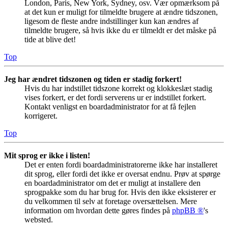
London, Paris, New York, Sydney, osv. Vær opmærksom på
at det kun er muligt for tilmeldte brugere at ændre tidszonen,
ligesom de fleste andre indstillinger kun kan ændres af
tilmeldte brugere, så hvis ikke du er tilmeldt er det måske på
tide at blive det!
Top
Jeg har ændret tidszonen og tiden er stadig forkert!
Hvis du har indstillet tidszone korrekt og klokkeslæt stadig
vises forkert, er det fordi serverens ur er indstillet forkert.
Kontakt venligst en boardadministrator for at få fejlen
korrigeret.
Top
Mit sprog er ikke i listen!
Det er enten fordi boardadministratorerne ikke har installeret
dit sprog, eller fordi det ikke er oversat endnu. Prøv at spørge
en boardadministrator om det er muligt at installere den
sprogpakke som du har brug for. Hvis den ikke eksisterer er
du velkommen til selv at foretage oversættelsen. Mere
information om hvordan dette gøres findes på
phpBB ®
's
websted.