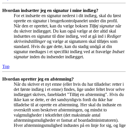
Hvordan indsætter jeg en signatur i mine indlæg?
For et indsætte en signatur nederst i dit indlæg, skal du først
oprette en signatur i brugerkontrolpanelet under din profil.
Når den er oprettet, kan du vælge boksen
Tilføj signatur
når
du skriver indlægget. Du kan også vælge at der altid skal
indsættes en signatur til dine indlæg, ved at gå ind i
Rediger
skriveindstillinger
og vælge at signaturen skal tilføjes som
standard. Hvis du gør dette, kan du stadig undgå at din
signatur medtages i et specifikt indlæg ved at fravælge
Indsæt
signatur
inden du indsender indlægget.
Top
Hvordan opretter jeg en afstemning?
Når du skriver et nyt emne (eller hvis du har tilladelse: retter i
det første indlæg i et emne) findes, lige under feltet hvor selve
indlægget skrives, fanebladet "Tilføj en afstemning". Hvis du
ikke kan se dette, er det sandsynligvis fordi du ikke har
tilladelse til at oprette en afstemning. Her skal du indtaste en
overskrift som beskriver afstemningen, og mindst to
valgmuligheder i tekstfeltet (det maksimale antal
afstemningsmuligheder er fastsat af boardadministratoren).
Hver afstemningsmulighed indtastes på en linje for sig, og lige