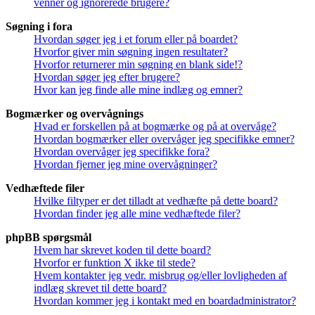
venner og ignorerede brugere?
Søgning i fora
Hvordan søger jeg i et forum eller på boardet?
Hvorfor giver min søgning ingen resultater?
Hvorfor returnerer min søgning en blank side!?
Hvordan søger jeg efter brugere?
Hvor kan jeg finde alle mine indlæg og emner?
Bogmærker og overvågnings
Hvad er forskellen på at bogmærke og på at overvåge?
Hvordan bogmærker eller overvåger jeg specifikke emner?
Hvordan overvåger jeg specifikke fora?
Hvordan fjerner jeg mine overvågninger?
Vedhæftede filer
Hvilke filtyper er det tilladt at vedhæfte på dette board?
Hvordan finder jeg alle mine vedhæftede filer?
phpBB spørgsmål
Hvem har skrevet koden til dette board?
Hvorfor er funktion X ikke til stede?
Hvem kontakter jeg vedr. misbrug og/eller lovligheden af
indlæg skrevet til dette board?
Hvordan kommer jeg i kontakt med en boardadministrator?