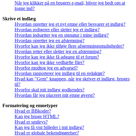
Når jeg klikker på en brugers e-mail, bliver jeg bedt om at
logge ind?
Skrive et indlæg
Hvordan opretter jeg et nyt emne eller besvarer et indlæg?
Hvordan redigerer eller sletter jeg et indlæg?
Hvordan indsætter jeg en signatur i mine indlæg?
Hvordan opretter jeg en afstemning?
Hvorfor kan jeg ikke tilføje flere afstemningsmuligheder?
Hvordan retter eller sletter jeg en afstemning?
Hvorfor kan jeg ikke få adgang til et forum?
Hvorfor kan jeg ikke vedhæfte filer?
Hvorfor modtog jeg en advarsel?
Hvordan rapporterer jeg indlæg til en redaktør?
Hvad kan "Gem" knappen, når jeg skriver et indlæg, bruges
til?
Hvorfor skal mit indlæg godkendes?
Hvordan får jeg placeret mit emne øverst?
Formatering og emnetyper
Hvad er BBkoder?
Kan jeg bruge HTML?
Hvad er smileys?
Kan jeg få vist billeder i mit indlæg?
Hvad er globale bekendtgørelser?