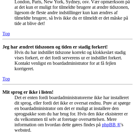
London, Paris, New York, Sydney, osv. Vær opmærksom på
at det kun er muligt for tilmeldte brugere at ændre tidszonen,
ligesom de fleste andre indstillinger kun kan ændres af
tilmeldte brugere, så hvis ikke du er tilmeldt er det måske på
tide at blive det!
Top
Jeg har ændret tidszonen og tiden er stadig forkert!
Hvis du har indstillet tidszone korrekt og klokkeslæt stadig
vises forkert, er det fordi serverens ur er indstillet forkert.
Kontakt venligst en boardadministrator for at få fejlen
korrigeret.
Top
Mit sprog er ikke i listen!
Det er enten fordi boardadministratorerne ikke har installeret
dit sprog, eller fordi det ikke er oversat endnu. Prøv at spørge
en boardadministrator om det er muligt at installere den
sprogpakke som du har brug for. Hvis den ikke eksisterer er
du velkommen til selv at foretage oversættelsen. Mere
information om hvordan dette gøres findes på
phpBB ®
's
websted.