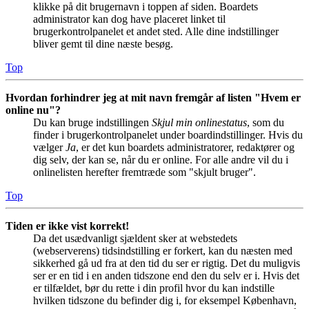
klikke på dit brugernavn i toppen af siden. Boardets
administrator kan dog have placeret linket til
brugerkontrolpanelet et andet sted. Alle dine indstillinger
bliver gemt til dine næste besøg.
Top
Hvordan forhindrer jeg at mit navn fremgår af listen "Hvem er
online nu"?
Du kan bruge indstillingen
Skjul min onlinestatus
, som du
finder i brugerkontrolpanelet under boardindstillinger. Hvis du
vælger
Ja
, er det kun boardets administratorer, redaktører og
dig selv, der kan se, når du er online. For alle andre vil du i
onlinelisten herefter fremtræde som "skjult bruger".
Top
Tiden er ikke vist korrekt!
Da det usædvanligt sjældent sker at webstedets
(webserverens) tidsindstilling er forkert, kan du næsten med
sikkerhed gå ud fra at den tid du ser er rigtig. Det du muligvis
ser er en tid i en anden tidszone end den du selv er i. Hvis det
er tilfældet, bør du rette i din profil hvor du kan indstille
hvilken tidszone du befinder dig i, for eksempel København,