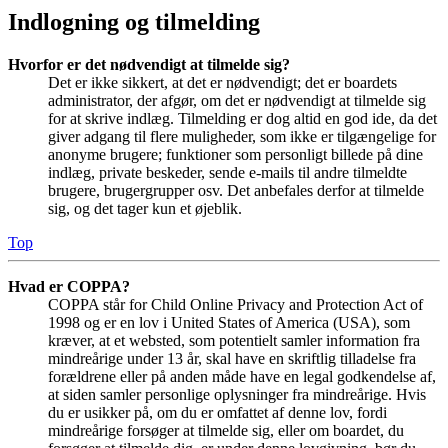
Indlogning og tilmelding
Hvorfor er det nødvendigt at tilmelde sig?
Det er ikke sikkert, at det er nødvendigt; det er boardets
administrator, der afgør, om det er nødvendigt at tilmelde sig
for at skrive indlæg. Tilmelding er dog altid en god ide, da det
giver adgang til flere muligheder, som ikke er tilgængelige for
anonyme brugere; funktioner som personligt billede på dine
indlæg, private beskeder, sende e-mails til andre tilmeldte
brugere, brugergrupper osv. Det anbefales derfor at tilmelde
sig, og det tager kun et øjeblik.
Top
Hvad er COPPA?
COPPA står for Child Online Privacy and Protection Act of
1998 og er en lov i United States of America (USA), som
kræver, at et websted, som potentielt samler information fra
mindreårige under 13 år, skal have en skriftlig tilladelse fra
forældrene eller på anden måde have en legal godkendelse af,
at siden samler personlige oplysninger fra mindreårige. Hvis
du er usikker på, om du er omfattet af denne lov, fordi
mindreårige forsøger at tilmelde sig, eller om boardet, du