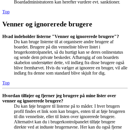
Boardadministratoren kan herefter vurdere evt. sanktioner.
Top
Venner og ignorerede brugere
Hvad indeholder listerne "Venner og ignorerede brugere"?
Du kan bruge listerne til at organisere andre brugere af
boardet. Brugere på din venneliste bliver listet i
brugerkontrolpanelet, så du hurtigt kan se deres onlinestatus
og sende dem private beskeder. Afhængig af om boardets
skabelon understøtter dette, vil indlæg fra disse brugere også
blive fremhævet. Hvis du vælger at ignorere en bruger, vil alle
indlæg fra denne som standard blive skjult for dig.
Top
Hvordan tilføjer og fjerner jeg brugere på mine lister over
venner og ignorerede brugere?
Du kan føje brugere til listerne på to måder. I hver brugers
profil findes et link som kan bruges, enten til at føje brugeren
til din venneliste, eller til listen over ignorerede brugere.
Alternativt kan du i brugerkontrolpanelet tilføje brugere
direkte ved at indtaste brugernavne. Her kan du også fjerne