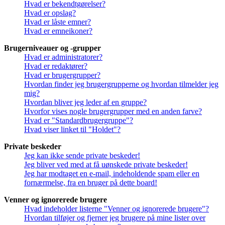
Hvad er bekendtgørelser?
Hvad er opslag?
Hvad er låste emner?
Hvad er emneikoner?
Brugerniveauer og -grupper
Hvad er administratorer?
Hvad er redaktører?
Hvad er brugergrupper?
Hvordan finder jeg brugergrupperne og hvordan tilmelder jeg
mig?
Hvordan bliver jeg leder af en gruppe?
Hvorfor vises nogle brugergrupper med en anden farve?
Hvad er "Standardbrugergruppe"?
Hvad viser linket til "Holdet"?
Private beskeder
Jeg kan ikke sende private beskeder!
Jeg bliver ved med at få uønskede private beskeder!
Jeg har modtaget en e-mail, indeholdende spam eller en
fornærmelse, fra en bruger på dette board!
Venner og ignorerede brugere
Hvad indeholder listerne "Venner og ignorerede brugere"?
Hvordan tilføjer og fjerner jeg brugere på mine lister over