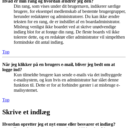
Hvad er min rang og hvordan ændrer jeg den?
Din rang, som vises under dit brugernavn, indikerer særlige
brugere, for eksempel medlemskab af bestemte brugergrupper,
herunder redaktører og administratorer. Du kan ikke ændre
teksten for en rang, de er indstillet af en boardadministrator.
Misbrug venligst ikke boardet ved at skrive unødvendige
indlæg blot for at forøge din rang. De fleste boards vil ikke
tolerere dette, og en redaktør eller administrator vil simpelthen
formindske dit antal indlæg.
Top
Når jeg klikker på en brugers e-mail, bliver jeg bedt om at
logge ind?
Kun tilmeldte brugere kan sende e-mails via det indbyggede
e-mailsystem, og kun hvis en administrator har slået denne
funktion til. Dette er for at forhindre gæster i at misbruge e-
mailsystemet.
Top
Skrive et indlæg
Hvordan opretter jeg et nyt emne eller besvarer et indlæg?