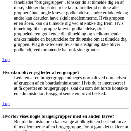
fanebladet "brugergrupper". Ønsker du at tilmelde dig en af
disse, klikker du på den rette knap. Imidlertid er ikke alle
grupper åbne, nogle kræver godkendelse, andre er lukkede og
andre kan desuden have skjult medlemmerne. Hvis gruppen
er en åben, kan du tilmelde dig ved at klikke dig frem. Hvis
tilmelding til en gruppe kræver godkendelse, skal
gruppelederen godkende din tilmelding og vedkommende
ønsker måske en begrundelse for dit ønske om at tilmelde dig
gruppen. Plag ikke lederen hvis din ansøgning ikke bliver
godkendt, vedkommende har nok sine grunde.
Top
Hvordan bliver jeg leder af en gruppe?
Lederen af en brugergruppe udpeges normalt ved oprettelsen
af gruppen af en boardadministrator. Hvis du er interesseret i
at få oprettet en brugergruppe, skal du som det første kontakte
en administrator; forsøg at sende en privat besked.
Top
Hvorfor vises nogle brugergrupper med en anden farve?
Boardadministratoren kan vælge at tilknytte en bestemt farve
til medlemmerne af en brugergruppe, for at gøre det enklere at