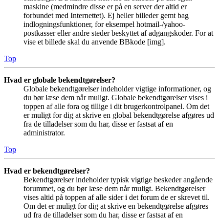
maskine (medmindre disse er på en server der altid er
forbundet med Internettet). Ej heller billeder gemt bag
indlogningsfunktioner, for eksempel hotmail-/yahoo-
postkasser eller andre steder beskyttet af adgangskoder. For at
vise et billede skal du anvende BBkode [img].
Top
Hvad er globale bekendtgørelser?
Globale bekendtgørelser indeholder vigtige informationer, og
du bør læse dem når muligt. Globale bekendtgørelser vises i
toppen af alle fora og tillige i dit brugerkontrolpanel. Om det
er muligt for dig at skrive en global bekendtgørelse afgøres ud
fra de tilladelser som du har, disse er fastsat af en
administrator.
Top
Hvad er bekendtgørelser?
Bekendtgørelser indeholder typisk vigtige beskeder angående
forummet, og du bør læse dem når muligt. Bekendtgørelser
vises altid på toppen af alle sider i det forum de er skrevet til.
Om det er muligt for dig at skrive en bekendtgørelse afgøres
ud fra de tilladelser som du har, disse er fastsat af en