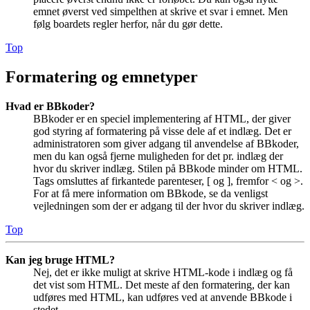
emnet øverst ved simpelthen at skrive et svar i emnet. Men
følg boardets regler herfor, når du gør dette.
Top
Formatering og emnetyper
Hvad er BBkoder?
BBkoder er en speciel implementering af HTML, der giver
god styring af formatering på visse dele af et indlæg. Det er
administratoren som giver adgang til anvendelse af BBkoder,
men du kan også fjerne muligheden for det pr. indlæg der
hvor du skriver indlæg. Stilen på BBkode minder om HTML.
Tags omsluttes af firkantede parenteser, [ og ], fremfor < og >.
For at få mere information om BBkode, se da venligst
vejledningen som der er adgang til der hvor du skriver indlæg.
Top
Kan jeg bruge HTML?
Nej, det er ikke muligt at skrive HTML-kode i indlæg og få
det vist som HTML. Det meste af den formatering, der kan
udføres med HTML, kan udføres ved at anvende BBkode i
stedet.