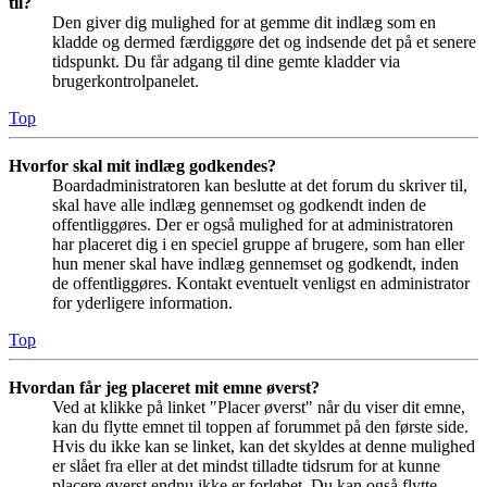
til?
Den giver dig mulighed for at gemme dit indlæg som en
kladde og dermed færdiggøre det og indsende det på et senere
tidspunkt. Du får adgang til dine gemte kladder via
brugerkontrolpanelet.
Top
Hvorfor skal mit indlæg godkendes?
Boardadministratoren kan beslutte at det forum du skriver til,
skal have alle indlæg gennemset og godkendt inden de
offentliggøres. Der er også mulighed for at administratoren
har placeret dig i en speciel gruppe af brugere, som han eller
hun mener skal have indlæg gennemset og godkendt, inden
de offentliggøres. Kontakt eventuelt venligst en administrator
for yderligere information.
Top
Hvordan får jeg placeret mit emne øverst?
Ved at klikke på linket "Placer øverst" når du viser dit emne,
kan du flytte emnet til toppen af forummet på den første side.
Hvis du ikke kan se linket, kan det skyldes at denne mulighed
er slået fra eller at det mindst tilladte tidsrum for at kunne
placere øverst endnu ikke er forløbet. Du kan også flytte