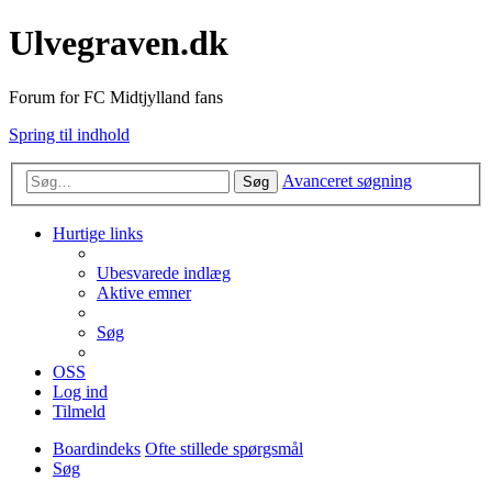
Ulvegraven.dk
Forum for FC Midtjylland fans
Spring til indhold
Avanceret søgning
Søg
Hurtige links
Ubesvarede indlæg
Aktive emner
Søg
OSS
Log ind
Tilmeld
Boardindeks
Ofte stillede spørgsmål
Søg