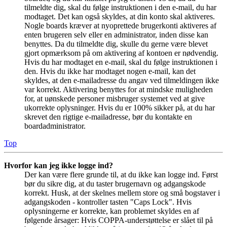
tilmeldte dig, skal du følge instruktionen i den e-mail, du har
modtaget. Det kan også skyldes, at din konto skal aktiveres.
Nogle boards kræver at nyoprettede brugerkonti aktiveres af
enten brugeren selv eller en administrator, inden disse kan
benyttes. Da du tilmeldte dig, skulle du gerne være blevet
gjort opmærksom på om aktivering af kontoen er nødvendig.
Hvis du har modtaget en e-mail, skal du følge instruktionen i
den. Hvis du ikke har modtaget nogen e-mail, kan det
skyldes, at den e-mailadresse du angav ved tilmeldingen ikke
var korrekt. Aktivering benyttes for at mindske muligheden
for, at uønskede personer misbruger systemet ved at give
ukorrekte oplysninger. Hvis du er 100% sikker på, at du har
skrevet den rigtige e-mailadresse, bør du kontakte en
boardadministrator.
Top
Hvorfor kan jeg ikke logge ind?
Der kan være flere grunde til, at du ikke kan logge ind. Først
bør du sikre dig, at du taster brugernavn og adgangskode
korrekt. Husk, at der skelnes mellem store og små bogstaver i
adgangskoden - kontroller tasten "Caps Lock". Hvis
oplysningerne er korrekte, kan problemet skyldes en af
følgende årsager: Hvis COPPA-understøttelse er slået til på