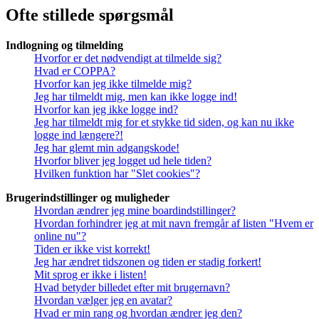
Ofte stillede spørgsmål
Indlogning og tilmelding
Hvorfor er det nødvendigt at tilmelde sig?
Hvad er COPPA?
Hvorfor kan jeg ikke tilmelde mig?
Jeg har tilmeldt mig, men kan ikke logge ind!
Hvorfor kan jeg ikke logge ind?
Jeg har tilmeldt mig for et stykke tid siden, og kan nu ikke
logge ind længere?!
Jeg har glemt min adgangskode!
Hvorfor bliver jeg logget ud hele tiden?
Hvilken funktion har "Slet cookies"?
Brugerindstillinger og muligheder
Hvordan ændrer jeg mine boardindstillinger?
Hvordan forhindrer jeg at mit navn fremgår af listen "Hvem er
online nu"?
Tiden er ikke vist korrekt!
Jeg har ændret tidszonen og tiden er stadig forkert!
Mit sprog er ikke i listen!
Hvad betyder billedet efter mit brugernavn?
Hvordan vælger jeg en avatar?
Hvad er min rang og hvordan ændrer jeg den?