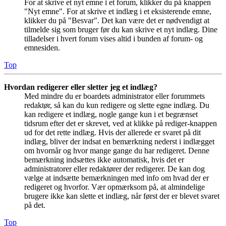
For at skrive et nyt emne i et forum, klikker du på knappen
"Nyt emne". For at skrive et indlæg i et eksisterende emne,
klikker du på "Besvar". Det kan være det er nødvendigt at
tilmelde sig som bruger før du kan skrive et nyt indlæg. Dine
tilladelser i hvert forum vises altid i bunden af forum- og
emnesiden.
Top
Hvordan redigerer eller sletter jeg et indlæg?
Med mindre du er boardets administrator eller forummets
redaktør, så kan du kun redigere og slette egne indlæg. Du
kan redigere et indlæg, nogle gange kun i et begrænset
tidsrum efter det er skrevet, ved at klikke på rediger-knappen
ud for det rette indlæg. Hvis der allerede er svaret på dit
indlæg, bliver der indsat en bemærkning nederst i indlægget
om hvornår og hvor mange gange du har redigeret. Denne
bemærkning indsættes ikke automatisk, hvis det er
administratorer eller redaktører der redigerer. De kan dog
vælge at indsætte bemærkningen med info om hvad der er
redigeret og hvorfor. Vær opmærksom på, at almindelige
brugere ikke kan slette et indlæg, når først der er blevet svaret
på det.
Top