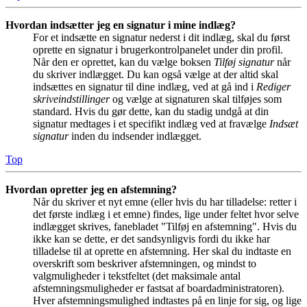
Hvordan indsætter jeg en signatur i mine indlæg?
For et indsætte en signatur nederst i dit indlæg, skal du først
oprette en signatur i brugerkontrolpanelet under din profil.
Når den er oprettet, kan du vælge boksen
Tilføj signatur
når
du skriver indlægget. Du kan også vælge at der altid skal
indsættes en signatur til dine indlæg, ved at gå ind i
Rediger
skriveindstillinger
og vælge at signaturen skal tilføjes som
standard. Hvis du gør dette, kan du stadig undgå at din
signatur medtages i et specifikt indlæg ved at fravælge
Indsæt
signatur
inden du indsender indlægget.
Top
Hvordan opretter jeg en afstemning?
Når du skriver et nyt emne (eller hvis du har tilladelse: retter i
det første indlæg i et emne) findes, lige under feltet hvor selve
indlægget skrives, fanebladet "Tilføj en afstemning". Hvis du
ikke kan se dette, er det sandsynligvis fordi du ikke har
tilladelse til at oprette en afstemning. Her skal du indtaste en
overskrift som beskriver afstemningen, og mindst to
valgmuligheder i tekstfeltet (det maksimale antal
afstemningsmuligheder er fastsat af boardadministratoren).
Hver afstemningsmulighed indtastes på en linje for sig, og lige