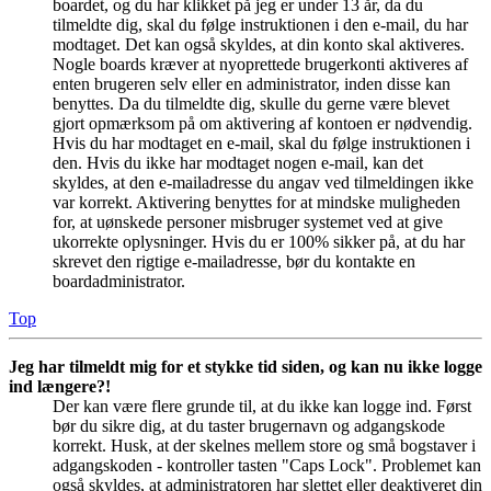
boardet, og du har klikket på jeg er under 13 år, da du
tilmeldte dig, skal du følge instruktionen i den e-mail, du har
modtaget. Det kan også skyldes, at din konto skal aktiveres.
Nogle boards kræver at nyoprettede brugerkonti aktiveres af
enten brugeren selv eller en administrator, inden disse kan
benyttes. Da du tilmeldte dig, skulle du gerne være blevet
gjort opmærksom på om aktivering af kontoen er nødvendig.
Hvis du har modtaget en e-mail, skal du følge instruktionen i
den. Hvis du ikke har modtaget nogen e-mail, kan det
skyldes, at den e-mailadresse du angav ved tilmeldingen ikke
var korrekt. Aktivering benyttes for at mindske muligheden
for, at uønskede personer misbruger systemet ved at give
ukorrekte oplysninger. Hvis du er 100% sikker på, at du har
skrevet den rigtige e-mailadresse, bør du kontakte en
boardadministrator.
Top
Jeg har tilmeldt mig for et stykke tid siden, og kan nu ikke logge
ind længere?!
Der kan være flere grunde til, at du ikke kan logge ind. Først
bør du sikre dig, at du taster brugernavn og adgangskode
korrekt. Husk, at der skelnes mellem store og små bogstaver i
adgangskoden - kontroller tasten "Caps Lock". Problemet kan
også skyldes, at administratoren har slettet eller deaktiveret din