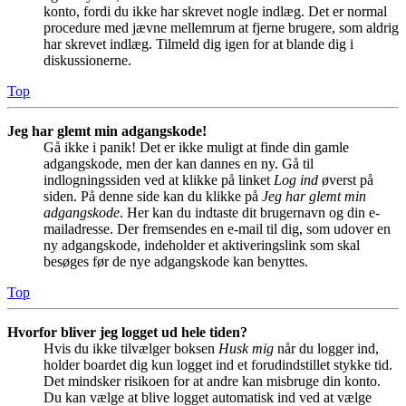
konto, fordi du ikke har skrevet nogle indlæg. Det er normal
procedure med jævne mellemrum at fjerne brugere, som aldrig
har skrevet indlæg. Tilmeld dig igen for at blande dig i
diskussionerne.
Top
Jeg har glemt min adgangskode!
Gå ikke i panik! Det er ikke muligt at finde din gamle
adgangskode, men der kan dannes en ny. Gå til
indlogningssiden ved at klikke på linket
Log ind
øverst på
siden. På denne side kan du klikke på
Jeg har glemt min
adgangskode
. Her kan du indtaste dit brugernavn og din e-
mailadresse. Der fremsendes en e-mail til dig, som udover en
ny adgangskode, indeholder et aktiveringslink som skal
besøges før de nye adgangskode kan benyttes.
Top
Hvorfor bliver jeg logget ud hele tiden?
Hvis du ikke tilvælger boksen
Husk mig
når du logger ind,
holder boardet dig kun logget ind et forudindstillet stykke tid.
Det mindsker risikoen for at andre kan misbruge din konto.
Du kan vælge at blive logget automatisk ind ved at vælge