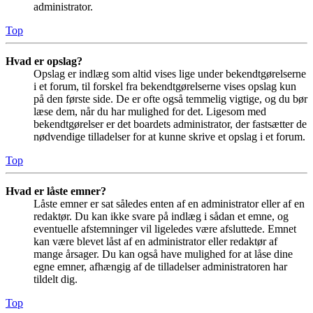
administrator.
Top
Hvad er opslag?
Opslag er indlæg som altid vises lige under bekendtgørelserne
i et forum, til forskel fra bekendtgørelserne vises opslag kun
på den første side. De er ofte også temmelig vigtige, og du bør
læse dem, når du har mulighed for det. Ligesom med
bekendtgørelser er det boardets administrator, der fastsætter de
nødvendige tilladelser for at kunne skrive et opslag i et forum.
Top
Hvad er låste emner?
Låste emner er sat således enten af en administrator eller af en
redaktør. Du kan ikke svare på indlæg i sådan et emne, og
eventuelle afstemninger vil ligeledes være afsluttede. Emnet
kan være blevet låst af en administrator eller redaktør af
mange årsager. Du kan også have mulighed for at låse dine
egne emner, afhængig af de tilladelser administratoren har
tildelt dig.
Top