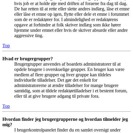
hvis job er at holde øje med driften af foraene fra dag til dag.
De har retten til at rette eller slette andres indlæg, låse et emne
eller låse et emne op igen, flytte eller dele et emne i forummet
som de er redaktører for. I almindelighed er redaktørens
opgave at forhindre at folk skriver indlæg som ikke hører
hjemme under emnet eller hvis de skriver absurde eller andre
aggressive ting.
Top
Hvad er brugergrupper?
Brugergrupper anvendes af boardets administratorer til at
opdele brugere i overskuelige grupper. En bruger kan være
medlem af flere grupper og hver gruppe kan tildeles
individuelle tilladelser. Det gør det enkelt for
administratorerne at ændre tilladelser for mange brugere
samtidig, som at tildele redaktørtilladelser i et bestemt forum,
eller til at give brugere adgang til private fora.
Top
Hvordan finder jeg brugergrupperne og hvordan tilmelder jeg
mig?
I brugerkontrolpanelet finder du en samlet oversigt under