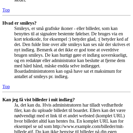
Top
Hvad er smileys?
Smileys, er små grafiske ikoner - eller billeder, som kan
benyttes til at signalere bestemte følelser. De bruges via en
kort tekstkode, for eksempel :) betyder glad, :( betyder ked af
det. Den fulde liste over alle smileys kan ses når der skrives et
nyt indlæg. Bemærk at det ikke er god tone at overdrive
brugen smileys. De kan hurtigt gøre et indlæg uoverskueligt,
og en redaktør eller administrator kan beslutte at fjerne dem
med hård hånd, måske endda selve indlægget.
Boardadministratoren kan også have sat et maksimum for
antallet af smileys pr. indlæg.
Top
Kan jeg få vist billeder i mit indlæg?
Ja, det kan du. Hvis administratoren har tilladt vedhæftede
filer, kan du uploade billedet til boardet. Ellers kan det være
nødvendigt med et link til et andet websted (komplet URL)
hvor billedet altid kan hentes fra. En komplet URL kan for
eksempel se ud som http://www.example.com/billeder/mit-
billede.gif. Du kan ikke henvise til billeder på din egen