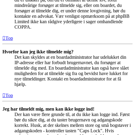
mindreårige forsøger at tilmelde sig, eller om boardet, du
forsøger at tilmelde dig, er under denne lovgivning, bør du
kontakte en advokat. Vær venligst opmærksom på at phpBB
Limited ikke kan rådgive yderligere i sager omhandlende
COPPA.
Top
Hvorfor kan jeg ikke tilmelde mig?
Det kan skyldes at en boardadministrator har udelukket din
IP-adresse eller har forbudt brugernavnet, du forsøger at
tilmelde dig med. En boardadministrator kan også have slået
muligheden for at tilmelde sig fra og bevidst have lukket for
nye tilmeldinger. Kontakt en boardadministrator for at få
hjælp.
Top
Jeg har tilmeldt mig, men kan ikke logge ind!
Der kan være flere grunde til, at du ikke kan logge ind. Først
bør du sikre dig, at du taster brugernavn og adgangskode
korrekt. Husk, at der skelnes mellem store og små bogstaver i
adgangskoden - kontroller tasten "Caps Lock". Hvis