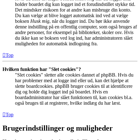
holder boardet dig kun logget ind et forudindstillet stykke tid.
Det mindsker risikoen for at andre kan misbruge din konto.
Du kan vælge at blive logget automatisk ind ved at vælge
boksen
Husk mig
, når du logger ind. Du bør ikke anvende
denne indstilling på en offentlig computer, som også bruges af
andre personer, for eksempel på biblioteker, skoler osv. Hvis
du ikke kan se boksen ved log ind, har administratoren slået
muligheden for automatisk indlogning fra.
Top
Hvilken funktion har "Slet cookies"?
"Slet cookies" sletter alle cookies dannet af phpBB. Hvis du
har problemer med at logge ind eller ud, kan det hjælpe at
slette boardcookies. phpBB bruger cookies til at identificere
dig og holde dig logget ind på boardet. Hvis en
boardadministrator har slået funktionen til, kan cookies bl.a.
også bruges til at registrere, hvilke indlæg du har læst.
Top
Brugerindstillinger og muligheder