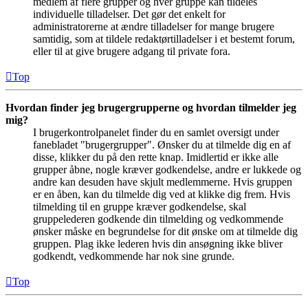
medlem af flere grupper og hver gruppe kan tildeles
individuelle tilladelser. Det gør det enkelt for
administratorerne at ændre tilladelser for mange brugere
samtidig, som at tildele redaktørtilladelser i et bestemt forum,
eller til at give brugere adgang til private fora.
Top
Hvordan finder jeg brugergrupperne og hvordan tilmelder jeg
mig?
I brugerkontrolpanelet finder du en samlet oversigt under
fanebladet "brugergrupper". Ønsker du at tilmelde dig en af
disse, klikker du på den rette knap. Imidlertid er ikke alle
grupper åbne, nogle kræver godkendelse, andre er lukkede og
andre kan desuden have skjult medlemmerne. Hvis gruppen
er en åben, kan du tilmelde dig ved at klikke dig frem. Hvis
tilmelding til en gruppe kræver godkendelse, skal
gruppelederen godkende din tilmelding og vedkommende
ønsker måske en begrundelse for dit ønske om at tilmelde dig
gruppen. Plag ikke lederen hvis din ansøgning ikke bliver
godkendt, vedkommende har nok sine grunde.
Top