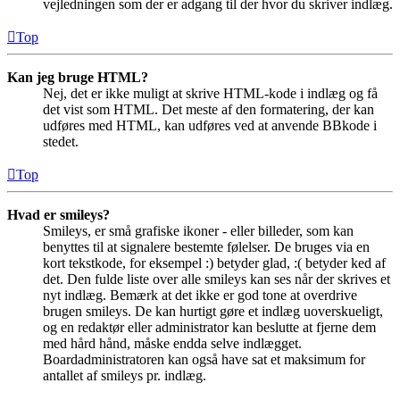
vejledningen som der er adgang til der hvor du skriver indlæg.
Top
Kan jeg bruge HTML?
Nej, det er ikke muligt at skrive HTML-kode i indlæg og få
det vist som HTML. Det meste af den formatering, der kan
udføres med HTML, kan udføres ved at anvende BBkode i
stedet.
Top
Hvad er smileys?
Smileys, er små grafiske ikoner - eller billeder, som kan
benyttes til at signalere bestemte følelser. De bruges via en
kort tekstkode, for eksempel :) betyder glad, :( betyder ked af
det. Den fulde liste over alle smileys kan ses når der skrives et
nyt indlæg. Bemærk at det ikke er god tone at overdrive
brugen smileys. De kan hurtigt gøre et indlæg uoverskueligt,
og en redaktør eller administrator kan beslutte at fjerne dem
med hård hånd, måske endda selve indlægget.
Boardadministratoren kan også have sat et maksimum for
antallet af smileys pr. indlæg.