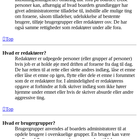
personer kan, afhængig af hvad boardets grundlægger har
givet administratorerne tilladelse til, indstille alle mulige ting
om foraene, såsom tilladelser, udelukkelse af bestemte
brugere, tilføje brugergrupper eller redaktører osv. De har
også samme rettigheder som redaktører under alle fora.
Top
Hvad er redaktører?
Redaktører er udpegede personer (eller grupper af personer)
hvis job er at holde øje med driften af foraene fra dag til dag.
De har retten til at rette eller slette andres indlæg, låse et emne
eller låse et emne op igen, flytte eller dele et emne i forummet
som de er redaktører for. I almindelighed er redaktørens
opgave at forhindre at folk skriver indlæg som ikke hører
hjemme under emnet eller hvis de skriver absurde eller andre
aggressive ting.
Top
Hvad er brugergrupper?
Brugergrupper anvendes af boardets administratorer til at
opdele brugere i overskuelige grupper. En bruger kan være