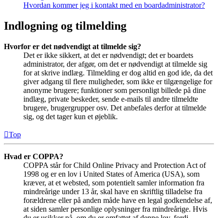
Hvordan kommer jeg i kontakt med en boardadministrator?
Indlogning og tilmelding
Hvorfor er det nødvendigt at tilmelde sig?
Det er ikke sikkert, at det er nødvendigt; det er boardets
administrator, der afgør, om det er nødvendigt at tilmelde sig
for at skrive indlæg. Tilmelding er dog altid en god ide, da det
giver adgang til flere muligheder, som ikke er tilgængelige for
anonyme brugere; funktioner som personligt billede på dine
indlæg, private beskeder, sende e-mails til andre tilmeldte
brugere, brugergrupper osv. Det anbefales derfor at tilmelde
sig, og det tager kun et øjeblik.
Top
Hvad er COPPA?
COPPA står for Child Online Privacy and Protection Act of
1998 og er en lov i United States of America (USA), som
kræver, at et websted, som potentielt samler information fra
mindreårige under 13 år, skal have en skriftlig tilladelse fra
forældrene eller på anden måde have en legal godkendelse af,
at siden samler personlige oplysninger fra mindreårige. Hvis
du er usikker på, om du er omfattet af denne lov, fordi