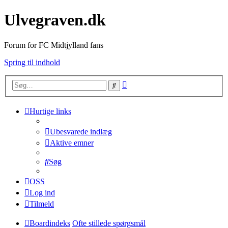
Ulvegraven.dk
Forum for FC Midtjylland fans
Spring til indhold
Avanceret
Søg
søgning
Hurtige links
Ubesvarede indlæg
Aktive emner
Søg
OSS
Log ind
Tilmeld
Boardindeks
Ofte stillede spørgsmål