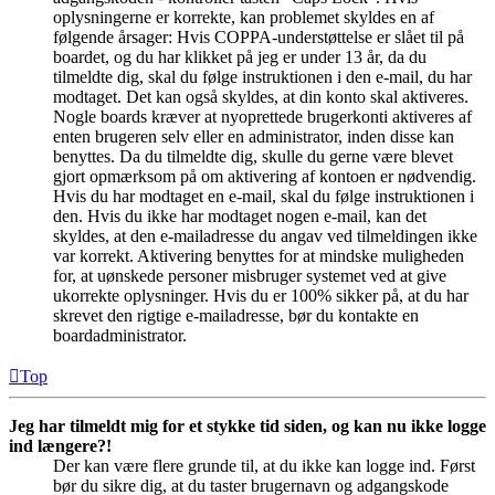
oplysningerne er korrekte, kan problemet skyldes en af
følgende årsager: Hvis COPPA-understøttelse er slået til på
boardet, og du har klikket på jeg er under 13 år, da du
tilmeldte dig, skal du følge instruktionen i den e-mail, du har
modtaget. Det kan også skyldes, at din konto skal aktiveres.
Nogle boards kræver at nyoprettede brugerkonti aktiveres af
enten brugeren selv eller en administrator, inden disse kan
benyttes. Da du tilmeldte dig, skulle du gerne være blevet
gjort opmærksom på om aktivering af kontoen er nødvendig.
Hvis du har modtaget en e-mail, skal du følge instruktionen i
den. Hvis du ikke har modtaget nogen e-mail, kan det
skyldes, at den e-mailadresse du angav ved tilmeldingen ikke
var korrekt. Aktivering benyttes for at mindske muligheden
for, at uønskede personer misbruger systemet ved at give
ukorrekte oplysninger. Hvis du er 100% sikker på, at du har
skrevet den rigtige e-mailadresse, bør du kontakte en
boardadministrator.
Top
Jeg har tilmeldt mig for et stykke tid siden, og kan nu ikke logge
ind længere?!
Der kan være flere grunde til, at du ikke kan logge ind. Først
bør du sikre dig, at du taster brugernavn og adgangskode