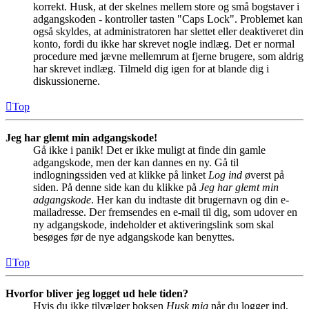
korrekt. Husk, at der skelnes mellem store og små bogstaver i
adgangskoden - kontroller tasten "Caps Lock". Problemet kan
også skyldes, at administratoren har slettet eller deaktiveret din
konto, fordi du ikke har skrevet nogle indlæg. Det er normal
procedure med jævne mellemrum at fjerne brugere, som aldrig
har skrevet indlæg. Tilmeld dig igen for at blande dig i
diskussionerne.
Top
Jeg har glemt min adgangskode!
Gå ikke i panik! Det er ikke muligt at finde din gamle
adgangskode, men der kan dannes en ny. Gå til
indlogningssiden ved at klikke på linket
Log ind
øverst på
siden. På denne side kan du klikke på
Jeg har glemt min
adgangskode
. Her kan du indtaste dit brugernavn og din e-
mailadresse. Der fremsendes en e-mail til dig, som udover en
ny adgangskode, indeholder et aktiveringslink som skal
besøges før de nye adgangskode kan benyttes.
Top
Hvorfor bliver jeg logget ud hele tiden?
Hvis du ikke tilvælger boksen
Husk mig
når du logger ind,