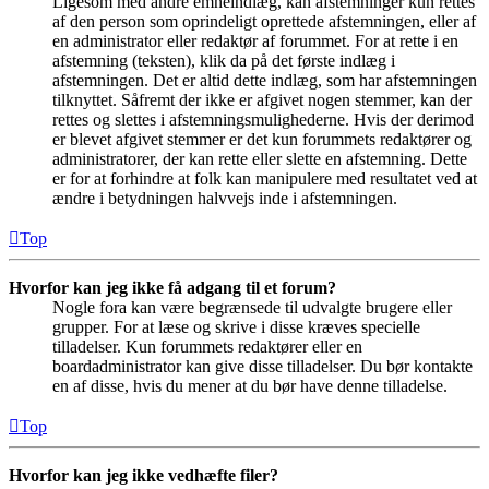
Ligesom med andre emneindlæg, kan afstemninger kun rettes
af den person som oprindeligt oprettede afstemningen, eller af
en administrator eller redaktør af forummet. For at rette i en
afstemning (teksten), klik da på det første indlæg i
afstemningen. Det er altid dette indlæg, som har afstemningen
tilknyttet. Såfremt der ikke er afgivet nogen stemmer, kan der
rettes og slettes i afstemningsmulighederne. Hvis der derimod
er blevet afgivet stemmer er det kun forummets redaktører og
administratorer, der kan rette eller slette en afstemning. Dette
er for at forhindre at folk kan manipulere med resultatet ved at
ændre i betydningen halvvejs inde i afstemningen.
Top
Hvorfor kan jeg ikke få adgang til et forum?
Nogle fora kan være begrænsede til udvalgte brugere eller
grupper. For at læse og skrive i disse kræves specielle
tilladelser. Kun forummets redaktører eller en
boardadministrator kan give disse tilladelser. Du bør kontakte
en af disse, hvis du mener at du bør have denne tilladelse.
Top
Hvorfor kan jeg ikke vedhæfte filer?