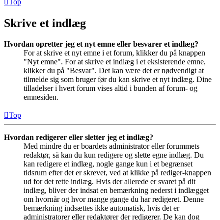
Top
Skrive et indlæg
Hvordan opretter jeg et nyt emne eller besvarer et indlæg?
For at skrive et nyt emne i et forum, klikker du på knappen
"Nyt emne". For at skrive et indlæg i et eksisterende emne,
klikker du på "Besvar". Det kan være det er nødvendigt at
tilmelde sig som bruger før du kan skrive et nyt indlæg. Dine
tilladelser i hvert forum vises altid i bunden af forum- og
emnesiden.
Top
Hvordan redigerer eller sletter jeg et indlæg?
Med mindre du er boardets administrator eller forummets
redaktør, så kan du kun redigere og slette egne indlæg. Du
kan redigere et indlæg, nogle gange kun i et begrænset
tidsrum efter det er skrevet, ved at klikke på rediger-knappen
ud for det rette indlæg. Hvis der allerede er svaret på dit
indlæg, bliver der indsat en bemærkning nederst i indlægget
om hvornår og hvor mange gange du har redigeret. Denne
bemærkning indsættes ikke automatisk, hvis det er
administratorer eller redaktører der redigerer. De kan dog