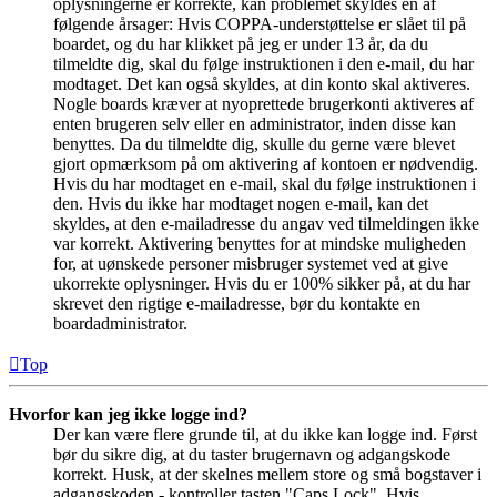
oplysningerne er korrekte, kan problemet skyldes en af
følgende årsager: Hvis COPPA-understøttelse er slået til på
boardet, og du har klikket på jeg er under 13 år, da du
tilmeldte dig, skal du følge instruktionen i den e-mail, du har
modtaget. Det kan også skyldes, at din konto skal aktiveres.
Nogle boards kræver at nyoprettede brugerkonti aktiveres af
enten brugeren selv eller en administrator, inden disse kan
benyttes. Da du tilmeldte dig, skulle du gerne være blevet
gjort opmærksom på om aktivering af kontoen er nødvendig.
Hvis du har modtaget en e-mail, skal du følge instruktionen i
den. Hvis du ikke har modtaget nogen e-mail, kan det
skyldes, at den e-mailadresse du angav ved tilmeldingen ikke
var korrekt. Aktivering benyttes for at mindske muligheden
for, at uønskede personer misbruger systemet ved at give
ukorrekte oplysninger. Hvis du er 100% sikker på, at du har
skrevet den rigtige e-mailadresse, bør du kontakte en
boardadministrator.
Top
Hvorfor kan jeg ikke logge ind?
Der kan være flere grunde til, at du ikke kan logge ind. Først
bør du sikre dig, at du taster brugernavn og adgangskode
korrekt. Husk, at der skelnes mellem store og små bogstaver i
adgangskoden - kontroller tasten "Caps Lock". Hvis