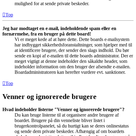
mulighed for at sende private beskeder.
Top
Jeg har modtaget en e-mail, indeholdende spam eller en
fornærmelse, fra en bruger på dette board!
Vi er meget kede af at høre dette. Dette boards e-mailsystem
har indbygget sikkerhedsforanstaltninger, som hjælper med til
at identificere brugere, der sender den slags indhold. Du bør
sende en kopi af e-mailen til dette boards administrator. Der er
meget vigtigt at denne indeholder den såkaldte header, som
indeholder information om den bruger der afsendte e-mailen.
Boardadministratoren kan herefter vurdere evt. sanktioner.
Top
Venner og ignorerede brugere
Hvad indeholder listerne "Venner og ignorerede brugere"?
Du kan bruge listerne til at organisere andre brugere af
boardet. Brugere på din venneliste bliver listet i
brugerkontrolpanelet, så du hurtigt kan se deres onlinestatus
og sende dem private beskeder. Afhængig af om boardets