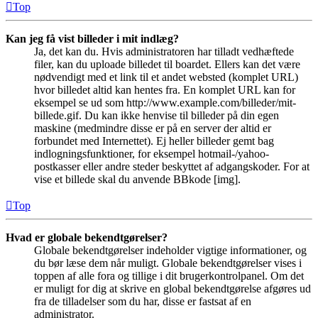
Top
Kan jeg få vist billeder i mit indlæg?
Ja, det kan du. Hvis administratoren har tilladt vedhæftede
filer, kan du uploade billedet til boardet. Ellers kan det være
nødvendigt med et link til et andet websted (komplet URL)
hvor billedet altid kan hentes fra. En komplet URL kan for
eksempel se ud som http://www.example.com/billeder/mit-
billede.gif. Du kan ikke henvise til billeder på din egen
maskine (medmindre disse er på en server der altid er
forbundet med Internettet). Ej heller billeder gemt bag
indlogningsfunktioner, for eksempel hotmail-/yahoo-
postkasser eller andre steder beskyttet af adgangskoder. For at
vise et billede skal du anvende BBkode [img].
Top
Hvad er globale bekendtgørelser?
Globale bekendtgørelser indeholder vigtige informationer, og
du bør læse dem når muligt. Globale bekendtgørelser vises i
toppen af alle fora og tillige i dit brugerkontrolpanel. Om det
er muligt for dig at skrive en global bekendtgørelse afgøres ud
fra de tilladelser som du har, disse er fastsat af en
administrator.