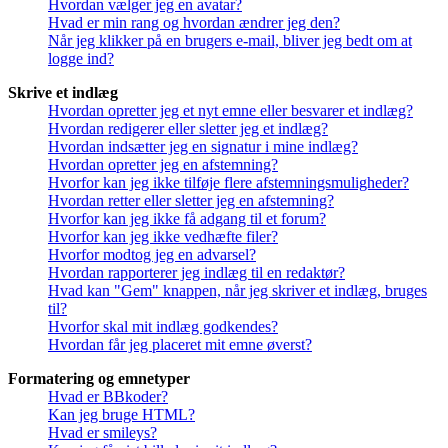
Hvordan vælger jeg en avatar?
Hvad er min rang og hvordan ændrer jeg den?
Når jeg klikker på en brugers e-mail, bliver jeg bedt om at
logge ind?
Skrive et indlæg
Hvordan opretter jeg et nyt emne eller besvarer et indlæg?
Hvordan redigerer eller sletter jeg et indlæg?
Hvordan indsætter jeg en signatur i mine indlæg?
Hvordan opretter jeg en afstemning?
Hvorfor kan jeg ikke tilføje flere afstemningsmuligheder?
Hvordan retter eller sletter jeg en afstemning?
Hvorfor kan jeg ikke få adgang til et forum?
Hvorfor kan jeg ikke vedhæfte filer?
Hvorfor modtog jeg en advarsel?
Hvordan rapporterer jeg indlæg til en redaktør?
Hvad kan "Gem" knappen, når jeg skriver et indlæg, bruges
til?
Hvorfor skal mit indlæg godkendes?
Hvordan får jeg placeret mit emne øverst?
Formatering og emnetyper
Hvad er BBkoder?
Kan jeg bruge HTML?
Hvad er smileys?