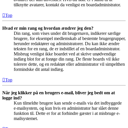
tilknytte avatarer, kontakt da venligst en boardadministrator.
Top
Hvad er min rang og hvordan ændrer jeg den?
Din rang, som vises under dit brugernavn, indikerer særlige
brugere, for eksempel medlemskab af bestemte brugergrupper,
herunder redaktører og administratorer. Du kan ikke ændre
teksten for en rang, de er indstillet af en boardadministrator.
Misbrug venligst ikke boardet ved at skrive unødvendige
indlæg blot for at forøge din rang. De fleste boards vil ikke
tolerere dette, og en redaktør eller administrator vil simpelthen
formindske dit antal indlæg.
Top
Når jeg klikker på en brugers e-mail, bliver jeg bedt om at
logge ind?
Kun tilmeldte brugere kan sende e-mails via det indbyggede
e-mailsystem, og kun hvis en administrator har slået denne
funktion til. Dette er for at forhindre gæster i at misbruge e-
mailsystemet.