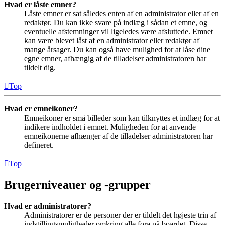
Hvad er låste emner?
Låste emner er sat således enten af en administrator eller af en
redaktør. Du kan ikke svare på indlæg i sådan et emne, og
eventuelle afstemninger vil ligeledes være afsluttede. Emnet
kan være blevet låst af en administrator eller redaktør af
mange årsager. Du kan også have mulighed for at låse dine
egne emner, afhængig af de tilladelser administratoren har
tildelt dig.
Top
Hvad er emneikoner?
Emneikoner er små billeder som kan tilknyttes et indlæg for at
indikere indholdet i emnet. Muligheden for at anvende
emneikonerne afhænger af de tilladelser administratoren har
defineret.
Top
Brugerniveauer og -grupper
Hvad er administratorer?
Administratorer er de personer der er tildelt det højeste trin af
indstillingsmuligheder omkring alle fora på boardet. Disse