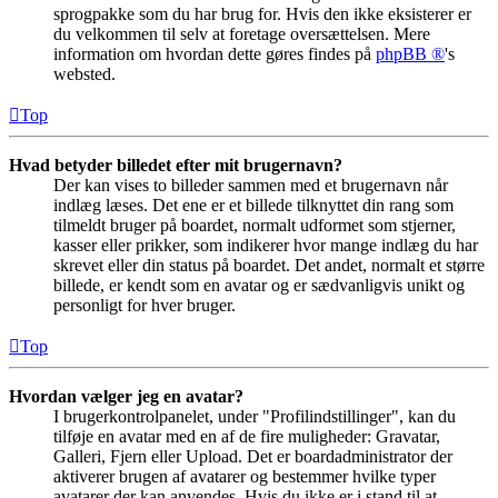
sprogpakke som du har brug for. Hvis den ikke eksisterer er
du velkommen til selv at foretage oversættelsen. Mere
information om hvordan dette gøres findes på
phpBB ®
's
websted.
Top
Hvad betyder billedet efter mit brugernavn?
Der kan vises to billeder sammen med et brugernavn når
indlæg læses. Det ene er et billede tilknyttet din rang som
tilmeldt bruger på boardet, normalt udformet som stjerner,
kasser eller prikker, som indikerer hvor mange indlæg du har
skrevet eller din status på boardet. Det andet, normalt et større
billede, er kendt som en avatar og er sædvanligvis unikt og
personligt for hver bruger.
Top
Hvordan vælger jeg en avatar?
I brugerkontrolpanelet, under "Profilindstillinger", kan du
tilføje en avatar med en af de fire muligheder: Gravatar,
Galleri, Fjern eller Upload. Det er boardadministrator der
aktiverer brugen af avatarer og bestemmer hvilke typer
avatarer der kan anvendes. Hvis du ikke er i stand til at