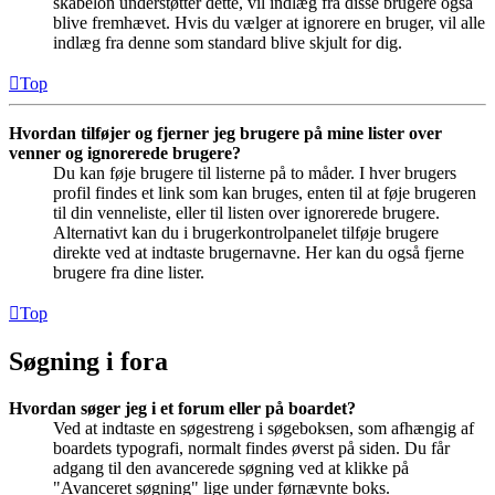
skabelon understøtter dette, vil indlæg fra disse brugere også
blive fremhævet. Hvis du vælger at ignorere en bruger, vil alle
indlæg fra denne som standard blive skjult for dig.
Top
Hvordan tilføjer og fjerner jeg brugere på mine lister over
venner og ignorerede brugere?
Du kan føje brugere til listerne på to måder. I hver brugers
profil findes et link som kan bruges, enten til at føje brugeren
til din venneliste, eller til listen over ignorerede brugere.
Alternativt kan du i brugerkontrolpanelet tilføje brugere
direkte ved at indtaste brugernavne. Her kan du også fjerne
brugere fra dine lister.
Top
Søgning i fora
Hvordan søger jeg i et forum eller på boardet?
Ved at indtaste en søgestreng i søgeboksen, som afhængig af
boardets typografi, normalt findes øverst på siden. Du får
adgang til den avancerede søgning ved at klikke på
"Avanceret søgning" lige under førnævnte boks.