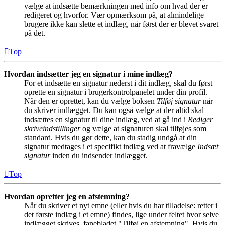
vælge at indsætte bemærkningen med info om hvad der er
redigeret og hvorfor. Vær opmærksom på, at almindelige
brugere ikke kan slette et indlæg, når først der er blevet svaret
på det.
Top
Hvordan indsætter jeg en signatur i mine indlæg?
For et indsætte en signatur nederst i dit indlæg, skal du først
oprette en signatur i brugerkontrolpanelet under din profil.
Når den er oprettet, kan du vælge boksen
Tilføj signatur
når
du skriver indlægget. Du kan også vælge at der altid skal
indsættes en signatur til dine indlæg, ved at gå ind i
Rediger
skriveindstillinger
og vælge at signaturen skal tilføjes som
standard. Hvis du gør dette, kan du stadig undgå at din
signatur medtages i et specifikt indlæg ved at fravælge
Indsæt
signatur
inden du indsender indlægget.
Top
Hvordan opretter jeg en afstemning?
Når du skriver et nyt emne (eller hvis du har tilladelse: retter i
det første indlæg i et emne) findes, lige under feltet hvor selve
indlægget skrives, fanebladet "Tilføj en afstemning". Hvis du