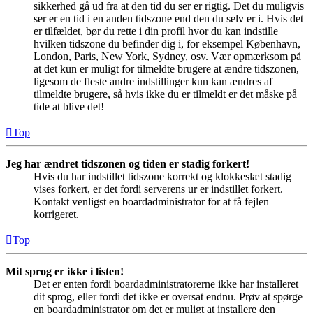
sikkerhed gå ud fra at den tid du ser er rigtig. Det du muligvis
ser er en tid i en anden tidszone end den du selv er i. Hvis det
er tilfældet, bør du rette i din profil hvor du kan indstille
hvilken tidszone du befinder dig i, for eksempel København,
London, Paris, New York, Sydney, osv. Vær opmærksom på
at det kun er muligt for tilmeldte brugere at ændre tidszonen,
ligesom de fleste andre indstillinger kun kan ændres af
tilmeldte brugere, så hvis ikke du er tilmeldt er det måske på
tide at blive det!
Top
Jeg har ændret tidszonen og tiden er stadig forkert!
Hvis du har indstillet tidszone korrekt og klokkeslæt stadig
vises forkert, er det fordi serverens ur er indstillet forkert.
Kontakt venligst en boardadministrator for at få fejlen
korrigeret.
Top
Mit sprog er ikke i listen!
Det er enten fordi boardadministratorerne ikke har installeret
dit sprog, eller fordi det ikke er oversat endnu. Prøv at spørge
en boardadministrator om det er muligt at installere den