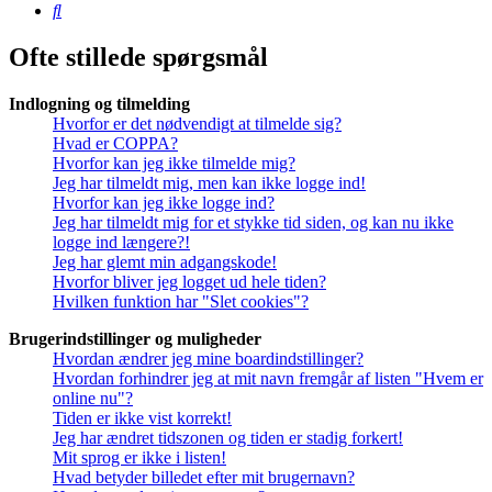
Søg
Ofte stillede spørgsmål
Indlogning og tilmelding
Hvorfor er det nødvendigt at tilmelde sig?
Hvad er COPPA?
Hvorfor kan jeg ikke tilmelde mig?
Jeg har tilmeldt mig, men kan ikke logge ind!
Hvorfor kan jeg ikke logge ind?
Jeg har tilmeldt mig for et stykke tid siden, og kan nu ikke
logge ind længere?!
Jeg har glemt min adgangskode!
Hvorfor bliver jeg logget ud hele tiden?
Hvilken funktion har "Slet cookies"?
Brugerindstillinger og muligheder
Hvordan ændrer jeg mine boardindstillinger?
Hvordan forhindrer jeg at mit navn fremgår af listen "Hvem er
online nu"?
Tiden er ikke vist korrekt!
Jeg har ændret tidszonen og tiden er stadig forkert!
Mit sprog er ikke i listen!
Hvad betyder billedet efter mit brugernavn?