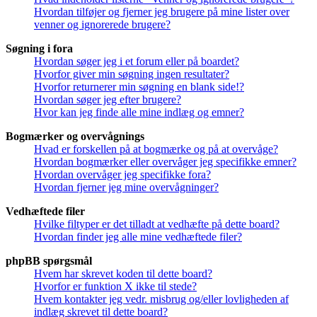
Hvordan tilføjer og fjerner jeg brugere på mine lister over
venner og ignorerede brugere?
Søgning i fora
Hvordan søger jeg i et forum eller på boardet?
Hvorfor giver min søgning ingen resultater?
Hvorfor returnerer min søgning en blank side!?
Hvordan søger jeg efter brugere?
Hvor kan jeg finde alle mine indlæg og emner?
Bogmærker og overvågnings
Hvad er forskellen på at bogmærke og på at overvåge?
Hvordan bogmærker eller overvåger jeg specifikke emner?
Hvordan overvåger jeg specifikke fora?
Hvordan fjerner jeg mine overvågninger?
Vedhæftede filer
Hvilke filtyper er det tilladt at vedhæfte på dette board?
Hvordan finder jeg alle mine vedhæftede filer?
phpBB spørgsmål
Hvem har skrevet koden til dette board?
Hvorfor er funktion X ikke til stede?
Hvem kontakter jeg vedr. misbrug og/eller lovligheden af
indlæg skrevet til dette board?