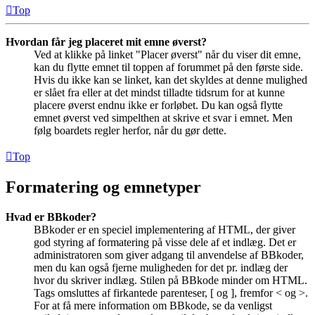
Top
Hvordan får jeg placeret mit emne øverst?
Ved at klikke på linket "Placer øverst" når du viser dit emne,
kan du flytte emnet til toppen af forummet på den første side.
Hvis du ikke kan se linket, kan det skyldes at denne mulighed
er slået fra eller at det mindst tilladte tidsrum for at kunne
placere øverst endnu ikke er forløbet. Du kan også flytte
emnet øverst ved simpelthen at skrive et svar i emnet. Men
følg boardets regler herfor, når du gør dette.
Top
Formatering og emnetyper
Hvad er BBkoder?
BBkoder er en speciel implementering af HTML, der giver
god styring af formatering på visse dele af et indlæg. Det er
administratoren som giver adgang til anvendelse af BBkoder,
men du kan også fjerne muligheden for det pr. indlæg der
hvor du skriver indlæg. Stilen på BBkode minder om HTML.
Tags omsluttes af firkantede parenteser, [ og ], fremfor < og >.
For at få mere information om BBkode, se da venligst