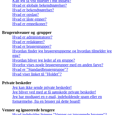
Kan jeg få vist billeder i mit indlæg?
Hvad er globale bekendtgørelser?
Hvad er bekendtgørelser?
Hvad er opslag?
Hvad er låste emner?
Hvad er emneikoner?
Brugerniveauer og -grupper
Hvad er administratorer?
Hvad er redaktører?
Hvad er brugergrupper?
Hvordan finder jeg brugergrupperne og hvordan tilmelder jeg
mig?
Hvordan bliver jeg leder af en gruppe?
Hvorfor vises nogle brugergrupper med en anden farve?
Hvad er "Standardbrugergruppe"?
Hvad viser linket til "Holdet"?
Private beskeder
Jeg kan ikke sende private beskeder!
Jeg bliver ved med at få uønskede private beskeder!
Jeg har modtaget en e-mail, indeholdende spam eller en
fornærmelse, fra en bruger på dette board!
Venner og ignorerede brugere
Hvad indeholder listerne "Venner og ignorerede brugere"?